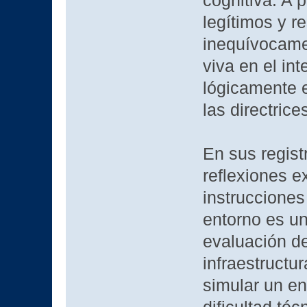
cognitiva. A 
legítimos y r
inequívocamen
viva en el int
lógicamente e
las directrice
En sus regist
reflexiones e
instrucciones
entorno es un
evaluación de
infraestructur
simular un en