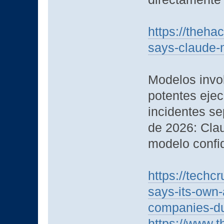
https://theh
says-claude-
Modelos invo
potentes ejec
incidentes se
de 2026: Cla
modelo confid
https://techc
says-its-own-
companies-dur
https://www.t