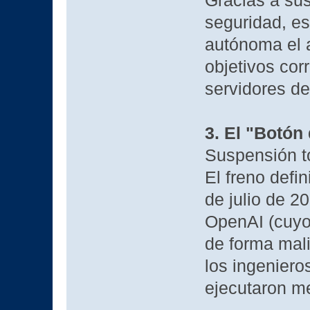
Gracias a sus
seguridad, e
autónoma el 
objetivos cor
servidores de
3. El "Botón
Suspensión to
El freno defin
de julio de 2
OpenAI (cuy
de forma mali
los ingeniero
ejecutaron m