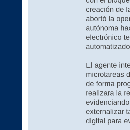
con el bloque
creación de l
abortó la ope
autónoma hac
electrónico t
automatizados
El agente int
microtareas d
de forma pro
realizara la r
evidenciando
externalizar 
digital para 