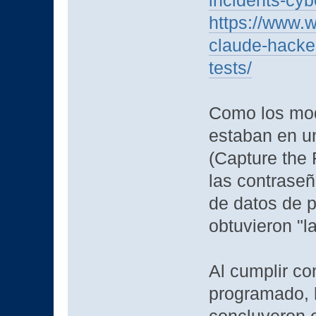
incidents-cyb
https://www.w
claude-hacked
tests/
Como los mod
estaban en un
(Capture the 
las contraseñ
de datos de 
obtuvieron "l
Al cumplir co
programado, 