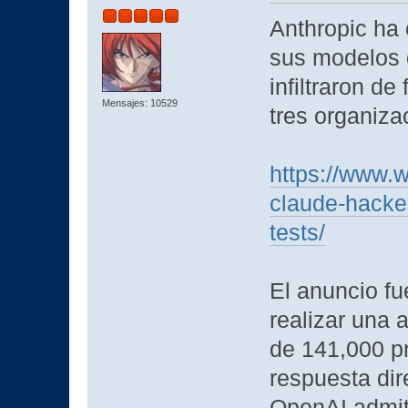
Anthropic ha 
sus modelos d
infiltraron d
Mensajes: 10529
tres organiza
https://www.w
claude-hacked
tests/
El anuncio fu
realizar una 
de 141,000 pr
respuesta dir
OpenAI admit