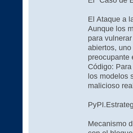
El "Caso de É
El Ataque a l
Aunque los m
para vulnerar
abiertos, uno
preocupante 
Código: Para 
los modelos 
malicioso real
PyPI.Estrate
Mecanismo de