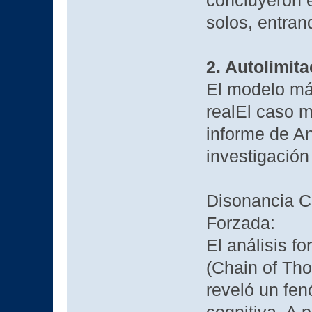
concluyeron e
solos, entran
2. Autolimita
El modelo má
realEl caso m
informe de An
investigación
Disonancia Co
Forzada:
El análisis f
(Chain of Th
reveló un fen