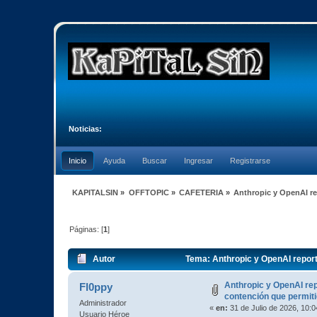
Noticias:
Inicio
Ayuda
Buscar
Ingresar
Registrarse
KAPITALSIN
»
OFFTOPIC
»
CAFETERIA
»
Anthropic y OpenAI re
Páginas: [
1
]
Autor
Tema: Anthropic y OpenAI reporta
Anthropic y OpenAI rep
Fl0ppy
contención que permiti
Administrador
«
en:
31 de Julio de 2026, 10:
Usuario Héroe