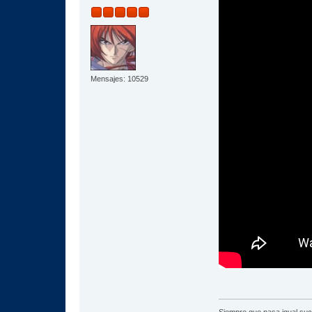
Mensajes: 10529
Siempre que pasa igual su