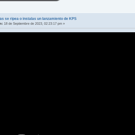
s se ripea o instalas un lanzamiento de KPS
n:
18 de Septiembre de 2023, 02:23:17 pm »