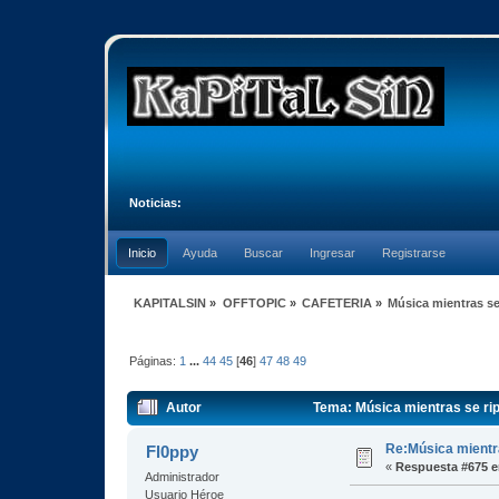
Noticias:
Inicio
Ayuda
Buscar
Ingresar
Registrarse
KAPITALSIN
»
OFFTOPIC
»
CAFETERIA
»
Música mientras se
Páginas:
1
...
44
45
[
46
]
47
48
49
Autor
Tema: Música mientras se rip
Re:Música mientra
Fl0ppy
«
Respuesta #675 e
Administrador
Usuario Héroe