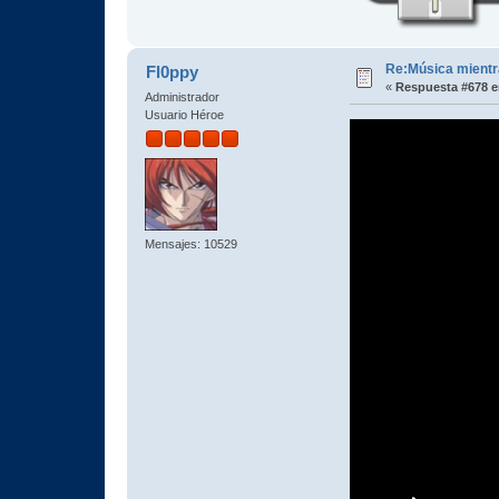
Re:Música mientra
Fl0ppy
«
Respuesta #678 e
Administrador
Usuario Héroe
Mensajes: 10529