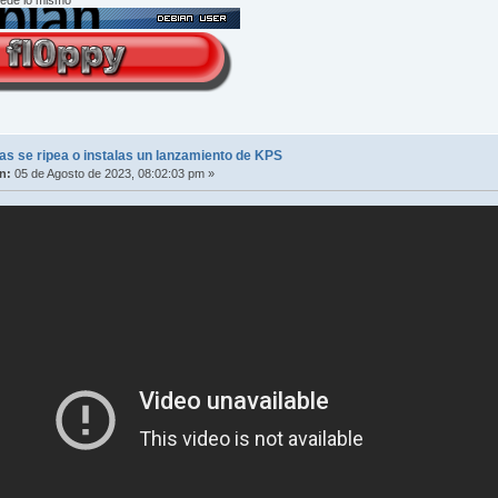
s se ripea o instalas un lanzamiento de KPS
n:
05 de Agosto de 2023, 08:02:03 pm »