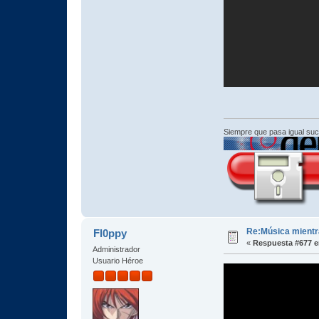
Siempre que pasa igual su
Re:Música mientra
Fl0ppy
«
Respuesta #677 e
Administrador
Usuario Héroe