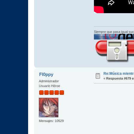
Siempre que pasa igual su
Re:Música mientra
Fl0ppy
«
Respuesta #679 e
Administrador
Usuario Héroe
Mensajes: 10529