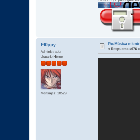
Re:Música mientra
Fl0ppy
«
Respuesta #676 e
Administrador
Usuario Héroe
Mensajes: 10529