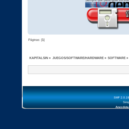
Páginas: [
1
]
KAPITALSIN
»
JUEGOS/SOFTWARE/HARDWARE
»
SOFTWARE
»
SMF 2.0.1
Simp
Anecdota