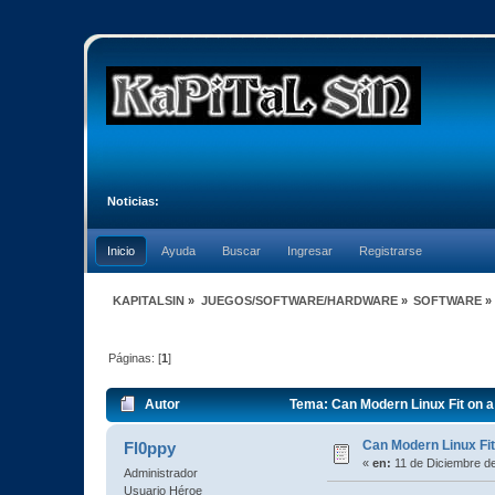
Noticias:
Inicio
Ayuda
Buscar
Ingresar
Registrarse
KAPITALSIN
»
JUEGOS/SOFTWARE/HARDWARE
»
SOFTWARE
»
Páginas: [
1
]
Autor
Tema: Can Modern Linux Fit on a
Can Modern Linux Fit
Fl0ppy
«
en:
11 de Diciembre de
Administrador
Usuario Héroe