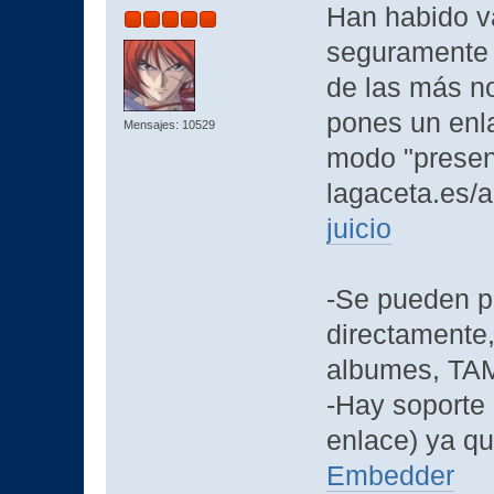
Han habido v
seguramente n
de las más n
pones un enl
Mensajes: 10529
modo "present
lagaceta.es/a
juicio
-Se pueden p
directamente
albumes, TA
-Hay soporte 
enlace) ya q
Embedder