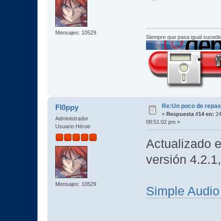
Mensajes: 10529
Siempre que pasa igual sucede
Re:Un poco de repaso 
Fl0ppy
«
Respuesta #14 en:
24
Administrador
08:51:02 pm »
Usuario Héroe
Actualizado 
versión 4.2.1
Mensajes: 10529
Simple Audi