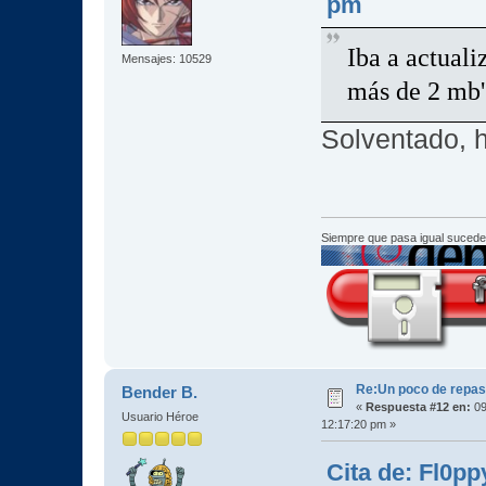
pm
Iba a actuali
Mensajes: 10529
más de 2 mb's
Solventado, 
Siempre que pasa igual sucede
Re:Un poco de repaso 
Bender B.
«
Respuesta #12 en:
09
Usuario Héroe
12:17:20 pm »
Cita de: Fl0pp