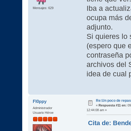
Iba a actualiz
Mensajes: 629
ocupa más de
adjunto.
Si quieres l
(espero que 
contraseña po
archivos del
idea de cual
Re:Un poco de repaso 
Fl0ppy
«
Respuesta #11 en:
09
Administrador
12:44:08 am »
Usuario Héroe
Cita de: Bende