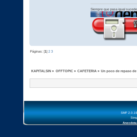
Siempre que pasa igual sucede
Páginas: [
1
]
2
3
KAPITALSIN
»
OFFTOPIC
»
CAFETERIA
»
Un poco de repaso de l
SMF 2.0.1
Simp
Anecdota