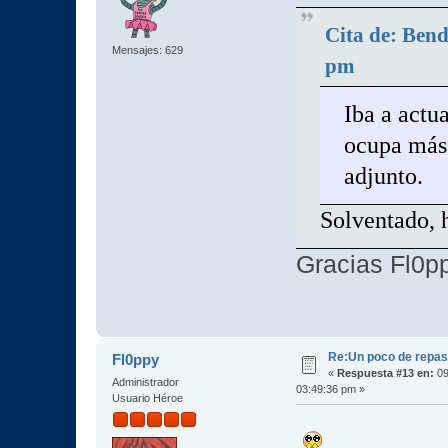
Cita de: Bend
Mensajes: 629
pm
Iba a actua
ocupa más 
adjunto.
Solventado, 
Gracias Fl0p
Re:Un poco de repaso 
Fl0ppy
«
Respuesta #13 en:
09
Administrador
03:49:36 pm »
Usuario Héroe