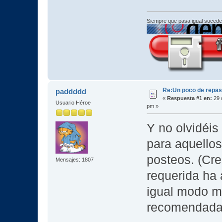
Siempre que pasa igual sucede
Re:Un poco de repaso 
paddddd
«
Respuesta #1 en:
29 
Usuario Héroe
pm »
Y no olvidéis
para aquello
posteos. (Cre
Mensajes: 1807
requerida ha
igual modo m
recomendad