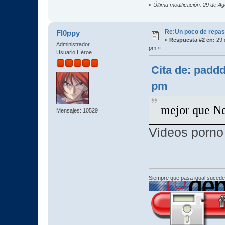
«
Última modificación: 29 de A
Re:Un poco de repaso 
Fl0ppy
«
Respuesta #2 en:
29 
Administrador
pm »
Usuario Héroe
Cita de: padd
pm
mejor que Ne
Mensajes: 10529
Videos porno
Siempre que pasa igual sucede