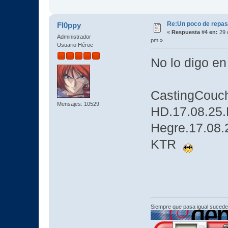
Re:Un poco de repaso 
Fl0ppy
«
Respuesta #4 en:
29 
Administrador
pm »
Usuario Héroe
No lo digo e
CastingCouc
Mensajes: 10529
HD.17.08.25.
Hegre.17.08
KTR
Siempre que pasa igual sucede