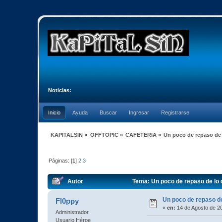
Noticias:
Inicio
Ayuda
Buscar
Ingresar
Registrarse
KAPITALSIN
»
OFFTOPIC
»
CAFETERIA
»
Un poco de repaso de l
Páginas: [
1
]
2
3
Autor
Tema: Un poco de repaso de lo q
Un poco de repaso de 
Fl0ppy
«
en:
14 de Agosto de 2
Administrador
Usuario Héroe