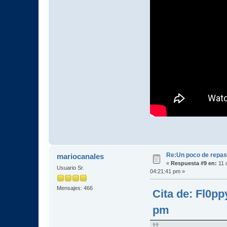
Re:Un poco de repaso 
mariocanales
«
Respuesta #9 en:
11 
Usuario Sr.
04:21:41 pm »
Mensajes: 466
Cita de: Fl0pp
pm