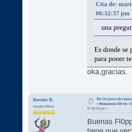
Cita de: mari
06:32:37 pm
una pregun
Es donde se p
para poner te
oka,gracias.
Re:Un poco de repaso 
Bender B.
«
Respuesta #10 en:
08
Usuario Héroe
07:30:24 pm »
Buenas Fl0ppy
tiene que ver