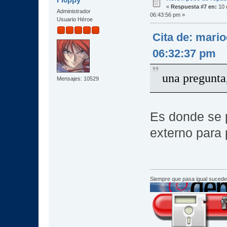
«
Respuesta #7 en:
10 
Administrador
06:43:56 pm »
Usuario Héroe
Cita de: mari
06:32:37 pm
una pregunta,
Mensajes: 10529
Es donde se p
externo para 
Siempre que pasa igual sucede