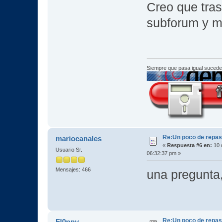
Creo que tras
subforum y mi
Siempre que pasa igual sucede
Re:Un poco de repaso 
mariocanales
«
Respuesta #6 en:
10 
Usuario Sr.
06:32:37 pm »
Mensajes: 466
una pregunta,
Re:Un poco de repaso 
Fl0ppy