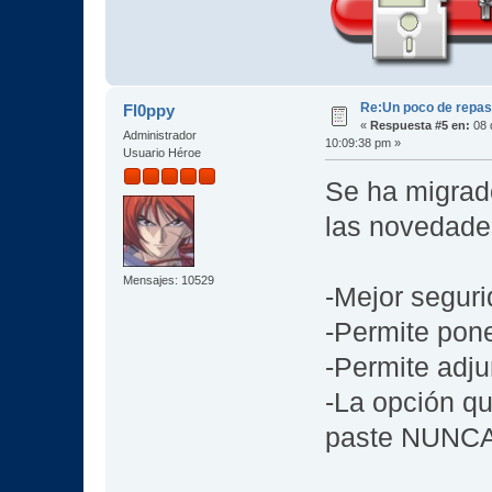
Re:Un poco de repaso 
Fl0ppy
«
Respuesta #5 en:
08 
Administrador
10:09:38 pm »
Usuario Héroe
Se ha migrado
las novedade
Mensajes: 10529
-Mejor segur
-Permite pon
-Permite adju
-La opción qu
paste NUNCA 