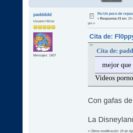
Re:Un poco de repaso 
paddddd
«
Respuesta #3 en:
29 
Usuario Héroe
pm »
Cita de: Fl0pp
Cita de: pad
Mensajes: 1807
mejor que 
Videos porn
Con gafas de 
La Disneylan
«
Última modificación: 29 de A