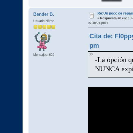
Re:Un poco de repaso 
Bender B.
«
Respuesta #8 en:
10 
Usuario Héroe
07:48:21 pm »
Cita de: Fl0pp
pm
Mensajes: 629
-La opción qu
NUNCA expir