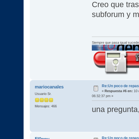
Creo que tras
subforum y mi
Siempre que pasa igual sucede
Re:Un poco de repaso 
mariocanales
«
Respuesta #6 en:
10 
Usuario Sr.
06:32:37 pm »
Mensajes: 466
una pregunta,
Re:Un poco de repaso 
Fl0ppy