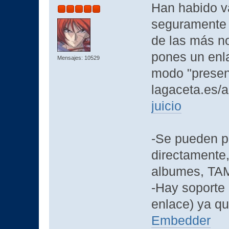
Han habido v
seguramente n
de las más n
pones un enl
Mensajes: 10529
modo "present
lagaceta.es/a
juicio
-Se pueden p
directamente
albumes, TA
-Hay soporte 
enlace) ya q
Embedder