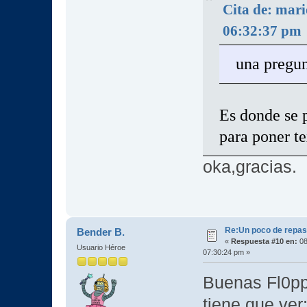
Cita de: mari
06:32:37 pm
una pregun
Es donde se p
para poner te
oka,gracias.
Re:Un poco de repaso 
Bender B.
«
Respuesta #10 en:
08
Usuario Héroe
07:30:24 pm »
Buenas Fl0ppy
tiene que ver