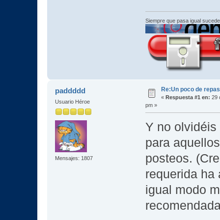
Siempre que pasa igual sucede
Re:Un poco de repaso 
paddddd
«
Respuesta #1 en:
29 
Usuario Héroe
pm »
Y no olvidéis
para aquello
posteos. (Cre
Mensajes: 1807
requerida ha
igual modo m
recomendad