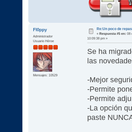
Re:Un poco de repaso 
Fl0ppy
«
Respuesta #5 en:
08 
Administrador
10:09:38 pm »
Usuario Héroe
Se ha migrado
las novedade
Mensajes: 10529
-Mejor segur
-Permite pon
-Permite adju
-La opción qu
paste NUNCA 