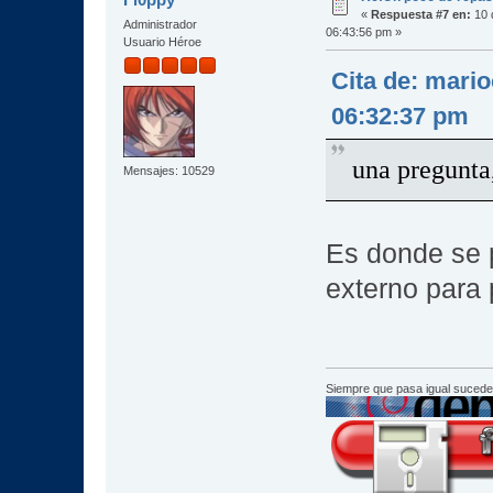
«
Respuesta #7 en:
10 
Administrador
06:43:56 pm »
Usuario Héroe
Cita de: mari
06:32:37 pm
una pregunta,
Mensajes: 10529
Es donde se p
externo para 
Siempre que pasa igual sucede