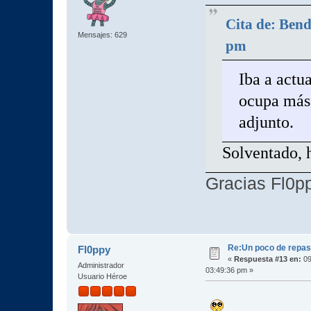
Cita de: Bend
Mensajes: 629
pm
Iba a actua
ocupa más 
adjunto.
Solventado, 
Gracias Fl0p
Re:Un poco de repaso 
Fl0ppy
«
Respuesta #13 en:
09
Administrador
03:49:36 pm »
Usuario Héroe