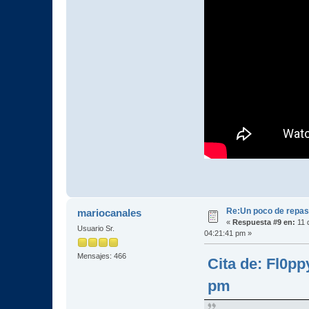
Re:Un poco de repaso 
mariocanales
«
Respuesta #9 en:
11 
Usuario Sr.
04:21:41 pm »
Mensajes: 466
Cita de: Fl0pp
pm