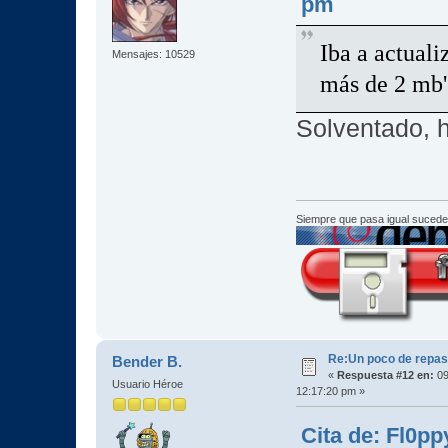
pm
Iba a actuali
Mensajes: 10529
más de 2 mb's
Solventado, 
Siempre que pasa igual sucede
Re:Un poco de repaso 
Bender B.
«
Respuesta #12 en:
09
Usuario Héroe
12:17:20 pm »
Cita de: Fl0pp