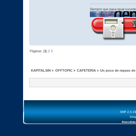
Siempre que pasa igual sucede
Páginas: [
1
]
2
3
KAPITALSIN
»
OFFTOPIC
»
CAFETERIA
»
Un poco de repaso de l
SMF 2.0.1
Simp
Anecdota