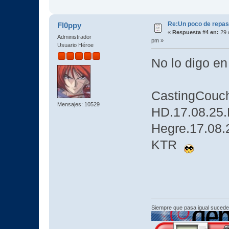
Re:Un poco de repaso 
Fl0ppy
«
Respuesta #4 en:
29 
Administrador
pm »
Usuario Héroe
No lo digo e
CastingCouc
Mensajes: 10529
HD.17.08.25.
Hegre.17.08
KTR
Siempre que pasa igual sucede