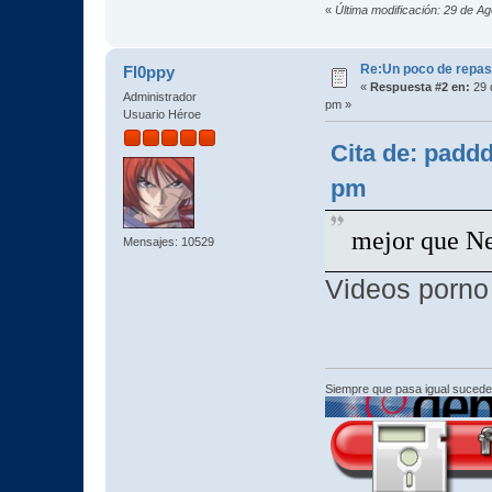
«
Última modificación: 29 de A
Re:Un poco de repaso 
Fl0ppy
«
Respuesta #2 en:
29 
Administrador
pm »
Usuario Héroe
Cita de: padd
pm
mejor que Ne
Mensajes: 10529
Videos porno
Siempre que pasa igual sucede