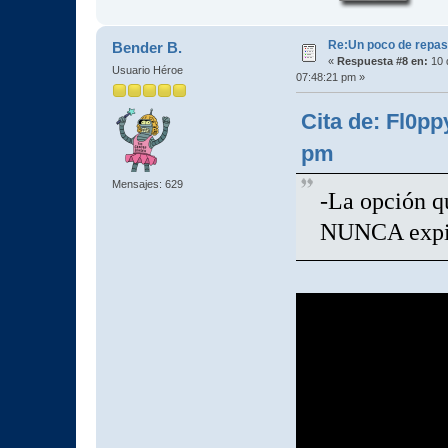
Re:Un poco de repaso 
Bender B.
«
Respuesta #8 en:
10 
Usuario Héroe
07:48:21 pm »
Cita de: Fl0pp
pm
Mensajes: 629
-La opción qu
NUNCA expir