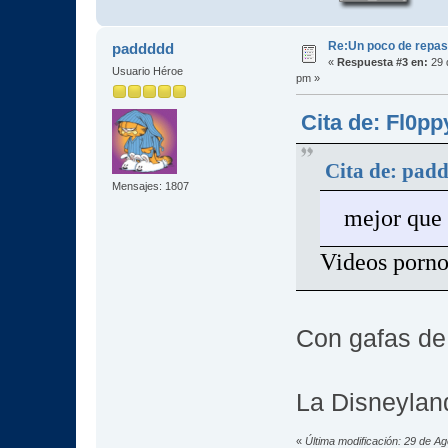
Re:Un poco de repaso 
paddddd
«
Respuesta #3 en:
29 
Usuario Héroe
pm »
Cita de: Fl0pp
Cita de: pad
Mensajes: 1807
mejor que 
Videos porn
Con gafas de 
La Disneylan
«
Última modificación: 29 de A