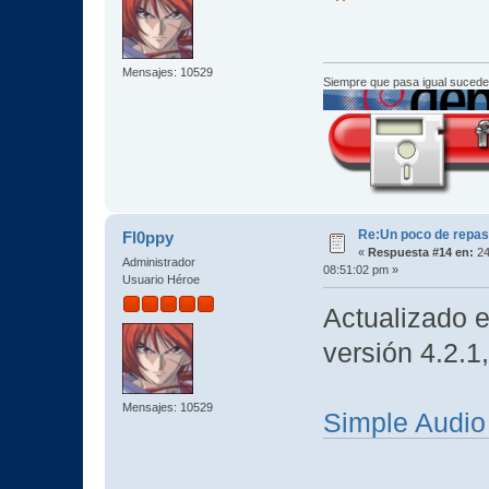
Mensajes: 10529
Siempre que pasa igual sucede
Re:Un poco de repaso 
Fl0ppy
«
Respuesta #14 en:
24
Administrador
08:51:02 pm »
Usuario Héroe
Actualizado 
versión 4.2.1
Mensajes: 10529
Simple Audi