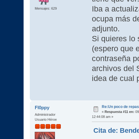
Iba a actualiz
Mensajes: 629
ocupa más de
adjunto.
Si quieres l
(espero que 
contraseña po
archivos del
idea de cual
Re:Un poco de repaso 
Fl0ppy
«
Respuesta #11 en:
09
Administrador
12:44:08 am »
Usuario Héroe
Cita de: Bende