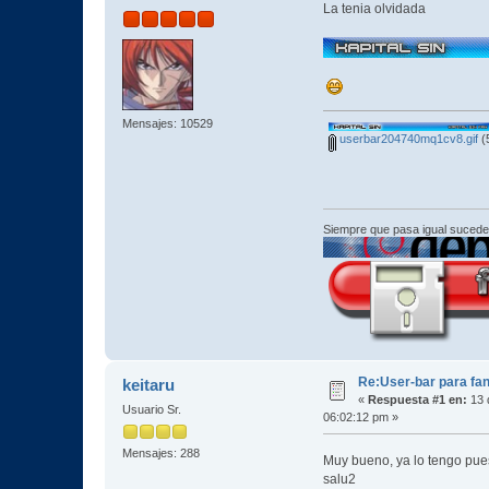
La tenia olvidada
Mensajes: 10529
userbar204740mq1cv8.gif
(
Siempre que pasa igual sucede
Re:User-bar para fa
keitaru
«
Respuesta #1 en:
13 
Usuario Sr.
06:02:12 pm »
Mensajes: 288
Muy bueno, ya lo tengo pue
salu2