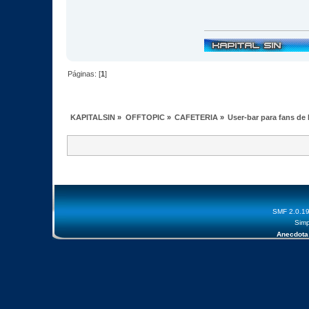
Páginas: [
1
]
KAPITALSIN
»
OFFTOPIC
»
CAFETERIA
»
User-bar para fans de
SMF 2.0.1
Simp
Anecdota