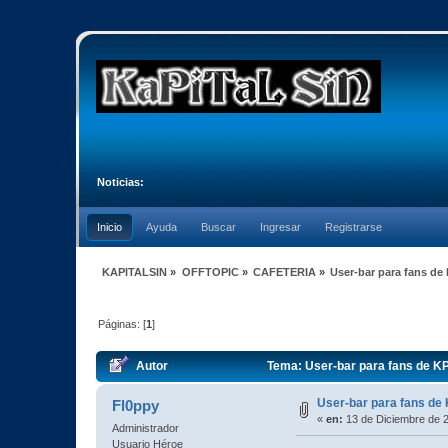
Noticias:
Inicio
Ayuda
Buscar
Ingresar
Registrarse
KAPITALSIN
»
OFFTOPIC
»
CAFETERIA
»
User-bar para fans de
Páginas: [
1
]
Autor
Tema: User-bar para fans de K
User-bar para fans de
Fl0ppy
«
en:
13 de Diciembre de 2
Administrador
Usuario Héroe