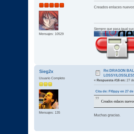
Creados enlaces nuevo
Siempre que pasa igual su
Mensajes: 10529
Re:DRAGON BALL 
Sieg2x
LOSSY/LOSSLESS
Usuario Completo
«
Respuesta #16 en:
27 de
Cita de: Fl0ppy en 27 de
Creados enlaces nuevo
Mensajes: 135
Muchas gracias.