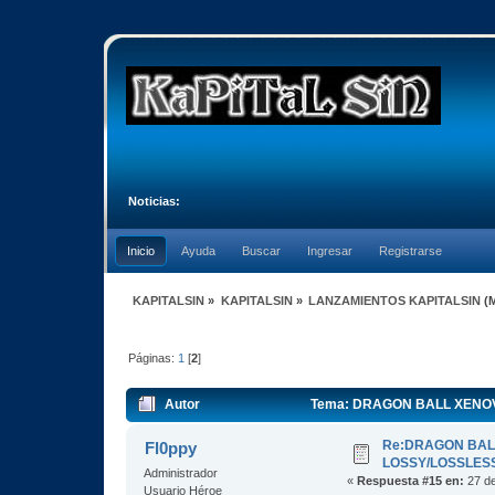
Noticias:
Inicio
Ayuda
Buscar
Ingresar
Registrarse
KAPITALSIN
»
KAPITALSIN
»
LANZAMIENTOS KAPITALSIN
(
Páginas:
1
[
2
]
Autor
Tema: DRAGON BALL XENOVERS
Re:DRAGON BALL 
Fl0ppy
LOSSY/LOSSLESS
Administrador
«
Respuesta #15 en:
27 de
Usuario Héroe