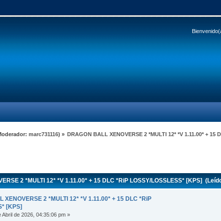
Bienvenido(
Moderador:
marc731116
) »
DRAGON BALL XENOVERSE 2 *MULTI 12* *V 1.11.00* + 15 
E 2 *MULTI 12* *V 1.11.00* + 15 DLC *RiP LOSSY/LOSSLESS* [KPS] (Leído
XENOVERSE 2 *MULTI 12* *V 1.11.00* + 15 DLC *RiP
* [KPS]
 Abril de 2026, 04:35:06 pm »