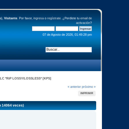
a),
Visitante
. Por favor,
ingresa
o
regístrate
. ¿Perdiste tu
email de
activación
?
07 de Agosto de 2026, 01:49:28 pm
DLC *RiP LOSSY/LOSSLESS* [KPS]
« anterior
próximo »
IMPRIMIR
 14064 veces)