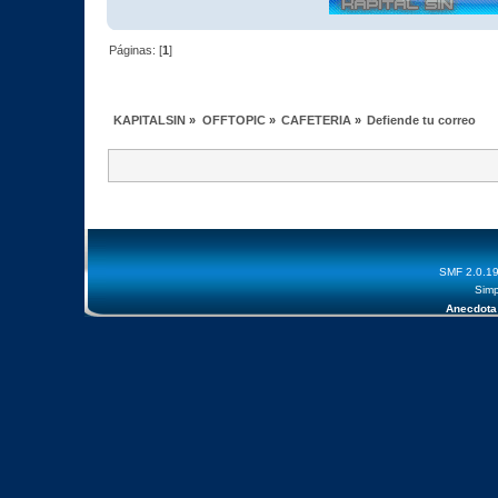
Páginas: [
1
]
KAPITALSIN
»
OFFTOPIC
»
CAFETERIA
»
Defiende tu correo
SMF 2.0.1
Simp
Anecdota