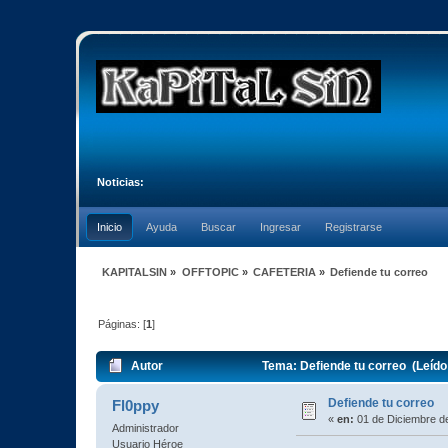
Noticias:
Inicio
Ayuda
Buscar
Ingresar
Registrarse
KAPITALSIN
»
OFFTOPIC
»
CAFETERIA
»
Defiende tu correo
Páginas: [
1
]
Autor
Tema: Defiende tu correo (Leído
Defiende tu correo
Fl0ppy
«
en:
01 de Diciembre d
Administrador
Usuario Héroe