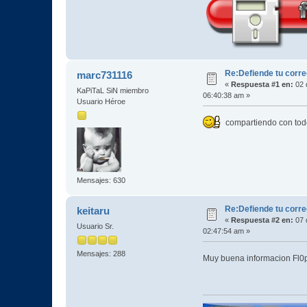
Re:Defiende tu corre
marc731116
«
Respuesta #1 en:
02 
KaPiTaL SiN miembro
06:40:38 am »
Usuario Héroe
compartiendo con tod
Mensajes: 630
Re:Defiende tu corre
keitaru
«
Respuesta #2 en:
07 
Usuario Sr.
02:47:54 am »
Mensajes: 288
Muy buena informacion Fl0p