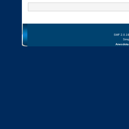
SMF 2.0.1
Simp
Anecdota