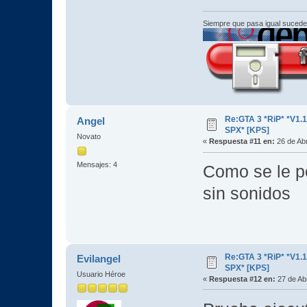
Siempre que pasa igual sucede
Re:GTA 3 *RiP* *V1.
Angel
SPX* [KPS]
Novato
«
Respuesta #11 en:
26 de Abr
Mensajes: 4
Como se le p
sin sonidos
Re:GTA 3 *RiP* *V1.
Evilangel
SPX* [KPS]
Usuario Héroe
«
Respuesta #12 en:
27 de Abr