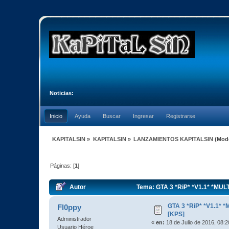
Noticias:
Inicio
Ayuda
Buscar
Ingresar
Registrarse
KAPITALSIN
»
KAPITALSIN
»
LANZAMIENTOS KAPITALSIN
(Mod
Páginas: [
1
]
Autor
Tema: GTA 3 *RiP* *V1.1* *MULT
GTA 3 *RiP* *V1.1* 
Fl0ppy
[KPS]
Administrador
«
en:
18 de Julio de 2016, 08:
Usuario Héroe