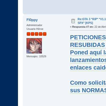
Re:GTA 3 *RiP* *V1.
Fl0ppy
SPX* [KPS]
Administrador
«
Respuesta #7 en:
22 de Abri
Usuario Héroe
PETICIONE
RESUBIDAS
Poned aquí l
Mensajes: 10529
lanzamientos
enlaces cai
Como solicit
sus NORMA