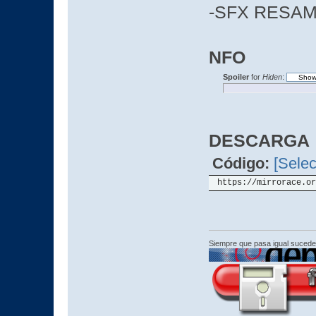
-SFX RESA
NFO
Spoiler
for
Hiden
:
DESCARGA
Código:
[Selec
https://mirrorace.or
Siempre que pasa igual sucede