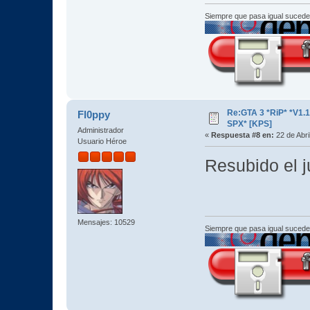
Siempre que pasa igual sucede
Re:GTA 3 *RiP* *V1.
Fl0ppy
SPX* [KPS]
Administrador
«
Respuesta #8 en:
22 de Abri
Usuario Héroe
Resubido el j
Mensajes: 10529
Siempre que pasa igual sucede