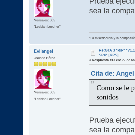
Prueba ejecut
sea la compa
Mensajes: 865
"Lesbian Leecher"
"La misericordia y la compasión 
Re:GTA 3 *RiP* *V1.
Evilangel
SPX* [KPS]
Usuario Héroe
«
Respuesta #13 en:
27 de Abr
Cita de: Angel
Como se le p
Mensajes: 865
sonidos
"Lesbian Leecher"
Prueba ejecut
sea la compa