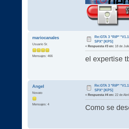
Re:GTA 3 *RiP* *V1.
mariocanales
SPX* [KPS]
Usuario Sr.
«
Respuesta #3 en:
18 de Juli
Mensajes: 466
el expertise
Re:GTA 3 *RiP* *V1.
Angel
SPX* [KPS]
Novato
«
Respuesta #4 en:
22 de Abri
Mensajes: 4
Como se des