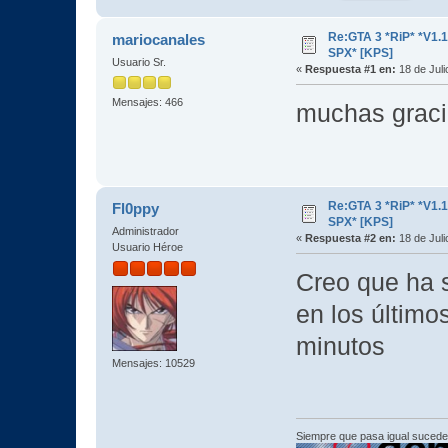
Re:GTA 3 *RiP* *V1.
mariocanales
SPX* [KPS]
Usuario Sr.
«
Respuesta #1 en:
18 de Juli
Mensajes: 466
muchas grac
Re:GTA 3 *RiP* *V1.
Fl0ppy
SPX* [KPS]
Administrador
«
Respuesta #2 en:
18 de Juli
Usuario Héroe
Creo que ha s
en los último
minutos
Mensajes: 10529
Siempre que pasa igual sucede