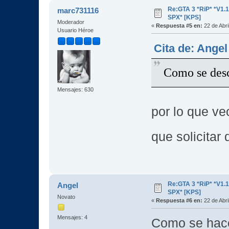
Re:GTA 3 *RiP* *V1.
marc731116
SPX* [KPS]
Moderador
«
Respuesta #5 en:
22 de Abri
Usuario Héroe
Cita de: Angel
Como se des
Mensajes: 630
por lo que ve
que solicita
Re:GTA 3 *RiP* *V1.
Angel
SPX* [KPS]
Novato
«
Respuesta #6 en:
22 de Abri
Mensajes: 4
Como se hac