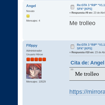
Re:GTA 3 *RiP* *V1.
Angel
SPX* [KPS]
Novato
«
Respuesta #9 en:
23 de Abri
Mensajes: 4
Me trolleo
Re:GTA 3 *RiP* *V1.
Fl0ppy
SPX* [KPS]
Administrador
«
Respuesta #10 en:
23 de Abr
Usuario Héroe
Cita de: Angel
Me trolleo
Mensajes: 10529
https://mirro