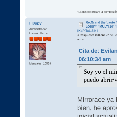
"La misericordia y la compasión 
Re:Grand theft auto 
Fl0ppy
LOSSY* *MULTI 10* 
Administrador
[KaPiTaL SiN]
Usuario Héroe
«
Respuesta #28 en:
22 de Se
am »
Cita de: Evila
06:10:34 am
Mensajes: 10529
Soy yo el mi
puedo abrir/v
Mirrorace ya
bien, he apro
inicial actual