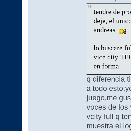
tendre de pr
deje, el unic
andreas
lo buscare fu
vice city TE
en forma
q diferencia 
a todo esto,y
juego,me gust
voces de los 
vcity full q 
muestra el l