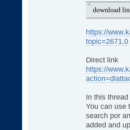
download lin
https://www.k
topic=2671.0
Direct link
https://www.k
action=dlatt
In this thread
You can use t
search por an
added and upd