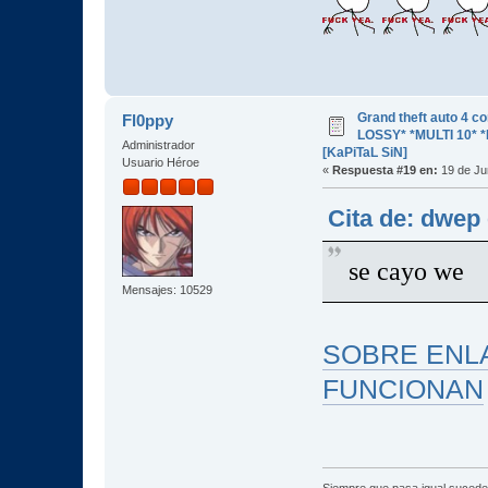
Grand theft auto 4 co
Fl0ppy
LOSSY* *MULTI 10* 
Administrador
[KaPiTaL SiN]
Usuario Héroe
«
Respuesta #19 en:
19 de Ju
Cita de: dwep
se cayo we
Mensajes: 10529
SOBRE ENL
FUNCIONAN
Siempre que pasa igual sucede