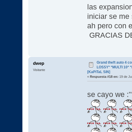
las expansio
iniciar se me
ah pero con e
GRACIAS DE
Grand theft auto 4 co
dwep
LOSSY* *MULTI 10* 
Visitante
[KaPiTaL SiN]
«
Respuesta #18 en:
19 de Ju
se cayo we :'