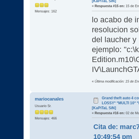
[KaPiTaL SiN]
«
Respuesta #15 en:
15 de En
Mensajes: 162
lo acabo de i
resolucion so
del laucher y 
ejemplo: "c:\
Edition.m10\
IV\LaunchGTAI
«
Última modificación: 15 de E
Grand theft auto 4 co
mariocanales
LOSSY* *MULTI 10* 
Usuario Sr.
[KaPiTaL SiN]
«
Respuesta #16 en:
02 de Ma
Mensajes: 466
Cita de: marc
10:49:54 pm