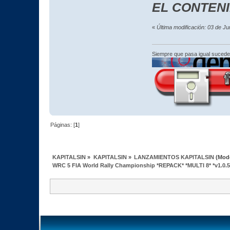
EL CONTEN
«
Última modificación: 03 de J
Siempre que pasa igual sucede
Páginas: [
1
]
KAPITALSIN
»
KAPITALSIN
»
LANZAMIENTOS KAPITALSIN
(Mod
WRC 5 FIA World Rally Championship *REPACK* *MULTI 8* *v1.0.5