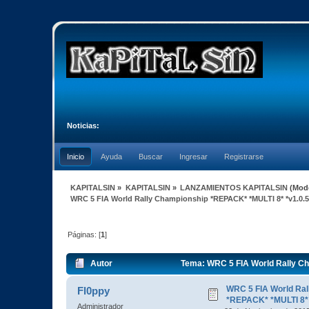
Noticias:
Inicio
Ayuda
Buscar
Ingresar
Registrarse
KAPITALSIN
»
KAPITALSIN
»
LANZAMIENTOS KAPITALSIN
(Mod
WRC 5 FIA World Rally Championship *REPACK* *MULTI 8* *v1.0.5
Páginas: [
1
]
Autor
Tema: WRC 5 FIA World Rally Ch
veces)
WRC 5 FIA World Ral
Fl0ppy
*REPACK* *MULTI 8* 
Administrador