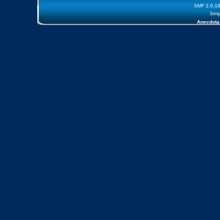
SMF 2.0.1
Simp
Anecdota