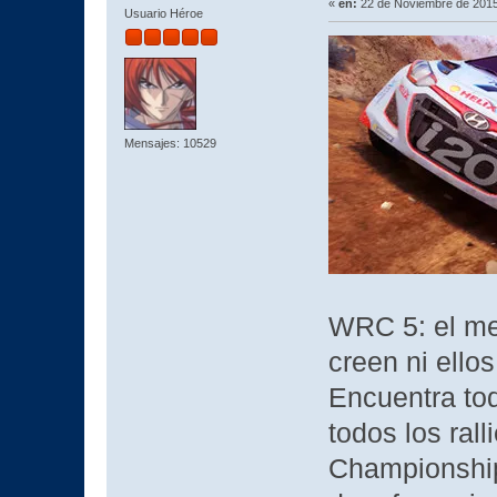
«
en:
22 de Noviembre de 2015
Usuario Héroe
Mensajes: 10529
WRC 5: el mej
creen ni ello
Encuentra tod
todos los rall
Championship