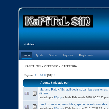
Noticias:
Inicio
Ayuda
Buscar
Ingresar
Registrarse
KAPITALSIN
»
OFFTOPIC
»
CAFETERIA
Páginas:
1
...
16
17
[
18
]
19
Asunto
/
Iniciado por
Mariano Rajoy: "Es fácil decir 'suban las pensiones',
dinero...
Iniciado por
Fl0ppy
~ 24 de Febrero de 2018, 05:32:33 pm
Los tóxicos son previsibles, aparte de subnormales
Iniciado por
Fl0ppy
~ 27 de Agosto de 2016, 07:59:23 pm
«