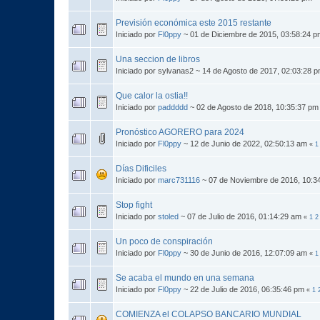
Previsión económica este 2015 restante
Iniciado por
Fl0ppy
~ 01 de Diciembre de 2015, 03:58:24 
Una seccion de libros
Iniciado por sylvanas2 ~ 14 de Agosto de 2017, 02:03:28 
Que calor la ostia!!
Iniciado por
paddddd
~ 02 de Agosto de 2018, 10:35:37 p
Pronóstico AGORERO para 2024
Iniciado por
Fl0ppy
~ 12 de Junio de 2022, 02:50:13 am
«
1
Días Dificiles
Iniciado por
marc731116
~ 07 de Noviembre de 2016, 10:
Stop fight
Iniciado por
stoled
~ 07 de Julio de 2016, 01:14:29 am
«
1
2
Un poco de conspiración
Iniciado por
Fl0ppy
~ 30 de Junio de 2016, 12:07:09 am
«
1
Se acaba el mundo en una semana
Iniciado por
Fl0ppy
~ 22 de Julio de 2016, 06:35:46 pm
«
1
COMIENZA el COLAPSO BANCARIO MUNDIAL