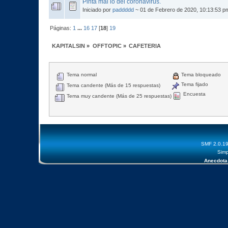
Pinta mal lo del coronavirus.
Iniciado por
paddddd
~ 01 de Febrero de 2020, 10:13:53 
Páginas:
1
...
16
17
[
18
]
19
KAPITALSIN
»
OFFTOPIC
»
CAFETERIA
Tema normal
Tema bloqueado
Tema fijado
Tema candente (Más de 15 respuestas)
Encuesta
Tema muy candente (Más de 25 respuestas)
SMF 2.0.1
Simp
Anecdota