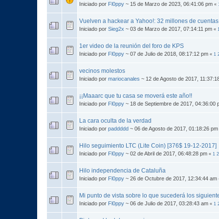
Iniciado por
Fl0ppy
~ 15 de Marzo de 2023, 06:41:06 pm
«
Vuelven a hackear a Yahoo!: 32 millones de cuentas
Iniciado por
Sieg2x
~ 03 de Marzo de 2017, 07:14:11 pm
«
1er video de la reunión del foro de KPS
Iniciado por
Fl0ppy
~ 07 de Julio de 2018, 08:17:12 pm
«
1
vecinos molestos
Iniciado por
mariocanales
~ 12 de Agosto de 2017, 11:37:
¡¡Maaarc que tu casa se moverá este año!!
Iniciado por
Fl0ppy
~ 18 de Septiembre de 2017, 04:36:00
La cara oculta de la verdad
Iniciado por
paddddd
~ 06 de Agosto de 2017, 01:18:26 p
Hilo seguimiento LTC (Lite Coin) [376$ 19-12-2017]
Iniciado por
Fl0ppy
~ 02 de Abril de 2017, 06:48:28 pm
«
1
2
Hilo independencia de Cataluña
Iniciado por
Fl0ppy
~ 26 de Octubre de 2017, 12:34:44 am
Mi punto de vista sobre lo que sucederá los siguien
Iniciado por
Fl0ppy
~ 06 de Julio de 2017, 03:28:43 am
«
1