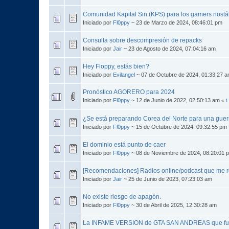
Comunidad Kapital Sin (KPS) para los gamers nostál
Iniciado por
Fl0ppy
~ 23 de Marzo de 2024, 08:46:01 pm
Consulta sobre descompresión de repacks
Iniciado por
Jair
~ 23 de Agosto de 2024, 07:04:16 am
Hey Floppy, estás bien?
Iniciado por
Evilangel
~ 07 de Octubre de 2024, 01:33:27 
Pronóstico AGORERO para 2024
Iniciado por
Fl0ppy
~ 12 de Junio de 2022, 02:50:13 am
«
1
¿Se está preparando Corea del Norte para una guer
Iniciado por
Fl0ppy
~ 15 de Octubre de 2024, 09:32:55 pm
El dominio está punto de caer
Iniciado por
Fl0ppy
~ 08 de Noviembre de 2024, 08:20:01 
[Recomendaciones] Radios online/podcast que me
Iniciado por
Jair
~ 25 de Junio de 2023, 07:23:03 am
No existe riesgo de apagón.
Iniciado por
Fl0ppy
~ 30 de Abril de 2025, 12:30:28 am
La INFAME VERSION de GTA SAN ANDREAS que fu