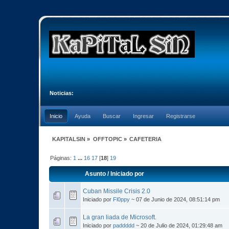
Noticias:
Inicio
Ayuda
Buscar
Ingresar
Registrarse
KAPITALSIN
»
OFFTOPIC
»
CAFETERIA
Páginas:
1
...
16
17
[
18
]
19
Asunto
/
Iniciado por
Cuban Missile Crisis 2.0
Iniciado por
Fl0ppy
~ 07 de Junio de 2024, 08:51:14 pm
La gran liada de Microsoft.
Iniciado por
paddddd
~ 20 de Julio de 2024, 01:29:48 am