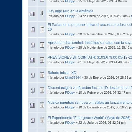
Iniciado por
Fl0ppy
~ 25 de Mayo de 2025, 03:51:04 am
Hay algo raro en la Antártida
Iniciado por
Fl0ppy
~ 24 de Enero de 2017, 09:03:52 am
«
El Parlamento propone limitar el acceso a redes soc
16
Iniciado por
Fl0ppy
~ 30 de Noviembre de 2025, 08:52:09 
Aprueban chat control: las élites se salen con la suya
Iniciado por
Fl0ppy
~ 29 de Noviembre de 2025, 12:35:46 
PREVISIONES BITCOIN [ATH: $103,679.00 05-12-2
Iniciado por
Fl0ppy
~ 01 de Mayo de 2017, 03:41:48 pm
«
1
Saludo inicial, XD
Iniciado por
kirito35344
~ 30 de Enero de 2026, 07:28:53 a
Discord exigirá verificación facial o ID desde marzo
Iniciado por
Fl0ppy
~ 10 de Febrero de 2026, 07:32:47 pm
Música mientras se ripea o instalas un lanzamiento
Iniciado por
Fl0ppy
~ 10 de Diciembre de 2015, 05:18:25 
El Experimento "Emergence World" (Mayo de 2026)
Iniciado por
Fl0ppy
~ 22 de Julio de 2026, 01:32:01 pm