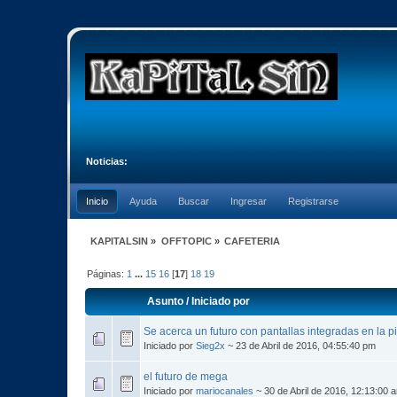
Noticias:
Inicio
Ayuda
Buscar
Ingresar
Registrarse
KAPITALSIN
»
OFFTOPIC
»
CAFETERIA
Páginas:
1
...
15
16
[
17
]
18
19
Asunto
/
Iniciado por
Se acerca un futuro con pantallas integradas en la pi
Iniciado por
Sieg2x
~ 23 de Abril de 2016, 04:55:40 pm
el futuro de mega
Iniciado por
mariocanales
~ 30 de Abril de 2016, 12:13:00 