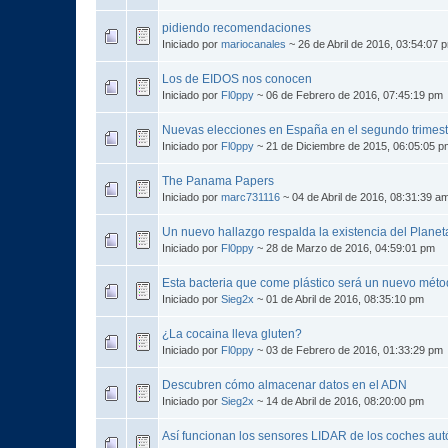
pidiendo recomendaciones
Iniciado por
mariocanales
~ 26 de Abril de 2016, 03:54:07 
Los de EIDOS nos conocen
Iniciado por
Fl0ppy
~ 06 de Febrero de 2016, 07:45:19 pm
Nuevas elecciones en España en el segundo trimes
Iniciado por
Fl0ppy
~ 21 de Diciembre de 2015, 06:05:05 p
The Panama Papers
Iniciado por
marc731116
~ 04 de Abril de 2016, 08:31:39 a
Un nuevo hallazgo respalda la existencia del Planet
Iniciado por
Fl0ppy
~ 28 de Marzo de 2016, 04:59:01 pm
Esta bacteria que come plástico será un nuevo métod
Iniciado por
Sieg2x
~ 01 de Abril de 2016, 08:35:10 pm
¿La cocaina lleva gluten?
Iniciado por
Fl0ppy
~ 03 de Febrero de 2016, 01:33:29 pm
Descubren cómo almacenar datos en el ADN
Iniciado por
Sieg2x
~ 14 de Abril de 2016, 08:20:00 pm
Así funcionan los sensores LIDAR de los coches au