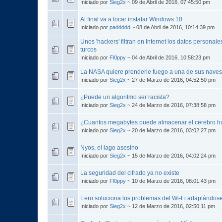
Iniciado por
Sieg2x
~ 09 de Abril de 2016, 07:45:50 pm
Al final va a tocar instalar Windows 10
Iniciado por
paddddd
~ 08 de Abril de 2016, 10:14:39 pm
Unos 'hackers' filtran en Internet los datos personal
turcos
Iniciado por
Fl0ppy
~ 04 de Abril de 2016, 10:58:23 pm
La NASA quiere prenderle fuego a una de sus naves
Iniciado por
Sieg2x
~ 27 de Marzo de 2016, 04:52:50 pm
¿Puede un algoritmo ser racista?
Iniciado por
Sieg2x
~ 24 de Marzo de 2016, 07:38:58 pm
¿Cuantos megabytes puede almacenar el cerebro 
Iniciado por
Sieg2x
~ 20 de Marzo de 2016, 03:02:27 pm
Nyos, el lago asesino
Iniciado por
Sieg2x
~ 15 de Marzo de 2016, 04:02:24 pm
La seguridad del cifrado ya no existe
Iniciado por
Fl0ppy
~ 10 de Marzo de 2016, 08:01:43 pm
Eero soluciona los problemas del Wi-Fi adaptándose
Iniciado por
Sieg2x
~ 12 de Marzo de 2016, 02:50:11 pm