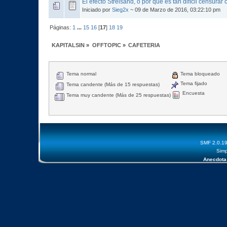
El efecto Streisand, o por qué es tan difícil censurar 
Iniciado por
Sieg2x
~ 09 de Marzo de 2016, 03:22:10 pm
Páginas:
1
...
15
16
[
17
]
18
19
KAPITALSIN
»
OFFTOPIC
»
CAFETERIA
Tema normal
Tema bloqueado
Tema fijado
Tema candente (Más de 15 respuestas)
Encuesta
Tema muy candente (Más de 25 respuestas)
SMF 2.0.1
Simp
Anecdota