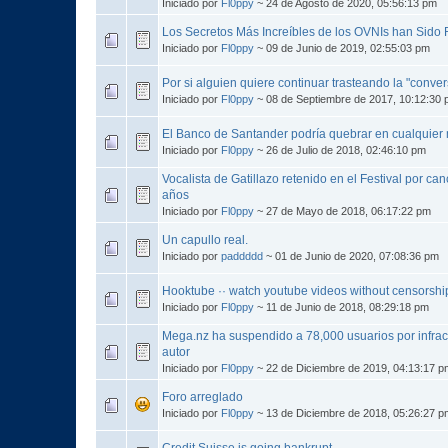
Iniciado por
Fl0ppy
~ 24 de Agosto de 2020, 05:56:13 pm
Los Secretos Más Increíbles de los OVNIs han Sido
Iniciado por
Fl0ppy
~ 09 de Junio de 2019, 02:55:03 pm
Por si alguien quiere continuar trasteando la "conver
Iniciado por
Fl0ppy
~ 08 de Septiembre de 2017, 10:12:30
El Banco de Santander podría quebrar en cualquie
Iniciado por
Fl0ppy
~ 26 de Julio de 2018, 02:46:10 pm
Vocalista de Gatillazo retenido en el Festival por c
años
Iniciado por
Fl0ppy
~ 27 de Mayo de 2018, 06:17:22 pm
Un capullo real.
Iniciado por
paddddd
~ 01 de Junio de 2020, 07:08:36 pm
Hooktube ·· watch youtube videos without censorship
Iniciado por
Fl0ppy
~ 11 de Junio de 2018, 08:29:18 pm
Mega.nz ha suspendido a 78,000 usuarios por infra
autor
Iniciado por
Fl0ppy
~ 22 de Diciembre de 2019, 04:13:17 p
Foro arreglado
Iniciado por
Fl0ppy
~ 13 de Diciembre de 2018, 05:26:27 p
Credit Suisse is going bankrupt