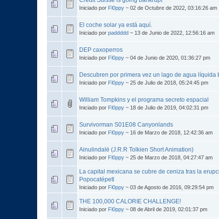
Iniciado por
Fl0ppy
~ 02 de Octubre de 2022, 03:16:26 am
El coche solar ya está aquí.
Iniciado por
paddddd
~ 13 de Junio de 2022, 12:56:16 am
DEP caxoperros
Iniciado por
Fl0ppy
~ 04 de Junio de 2020, 01:36:27 pm
Descubren por primera vez un lago de agua líquida b
Iniciado por
Fl0ppy
~ 25 de Julio de 2018, 05:24:45 pm
William Tompkins y el programa secreto espacial
Iniciado por
Fl0ppy
~ 18 de Julio de 2019, 04:02:31 pm
Survivorman S01E08 Canyonlands
Iniciado por
Fl0ppy
~ 16 de Marzo de 2018, 12:42:36 am
Ainulindalë (J.R.R Tolkien Short Animation)
Iniciado por
Fl0ppy
~ 25 de Marzo de 2018, 04:27:47 am
La capital mexicana se cubre de ceniza tras la erupc
Popocatépetl
Iniciado por
Fl0ppy
~ 03 de Agosto de 2016, 09:29:54 pm
THE 100,000 CALORIE CHALLENGE!
Iniciado por
Fl0ppy
~ 08 de Abril de 2019, 02:01:37 pm