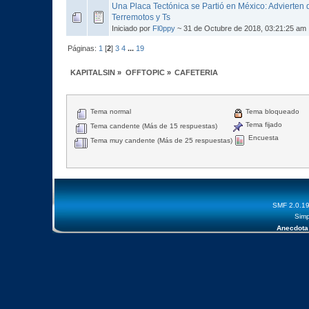
Una Placa Tectónica se Partió en México: Advierten
Terremotos y Ts
Iniciado por
Fl0ppy
~ 31 de Octubre de 2018, 03:21:25 am
Páginas:
1
[
2
]
3
4
...
19
KAPITALSIN
»
OFFTOPIC
»
CAFETERIA
Tema normal
Tema bloqueado
Tema fijado
Tema candente (Más de 15 respuestas)
Encuesta
Tema muy candente (Más de 25 respuestas)
SMF 2.0.1
Simp
Anecdota