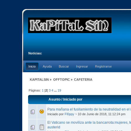
Noticias:
Inicio
Ayuda
Buscar
Ingresar
Registrarse
KAPITALSIN
»
OFFTOPIC
»
CAFETERIA
Páginas:
1
[
2
]
3
4
...
19
Asunto
/
Iniciado por
Para mañana el fusilamiento de la neutralidad en el 
Iniciado por
Fl0ppy
~ 10 de Junio de 2018, 11:12:24 pm
El Vaticano se moviliza ante la bancarrota:mujeres,
austerid