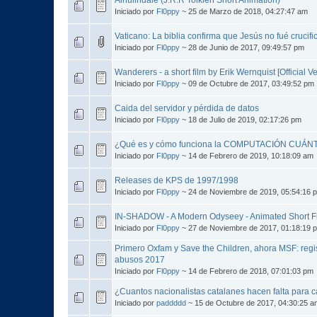
Iniciado por
Fl0ppy
~ 25 de Marzo de 2018, 04:27:47 am
Vaticano: La biblia confirma que Jesús no fué crucif
Iniciado por
Fl0ppy
~ 28 de Junio de 2017, 09:49:57 pm
Wanderers - a short film by Erik Wernquist [Official Ve
Iniciado por
Fl0ppy
~ 09 de Octubre de 2017, 03:49:52 pm
Caida del servidor y pérdida de datos
Iniciado por
Fl0ppy
~ 18 de Julio de 2019, 02:17:26 pm
¿Qué es y cómo funciona la COMPUTACIÓN CUÁN
Iniciado por
Fl0ppy
~ 14 de Febrero de 2019, 10:18:09 am
Releases de KPS de 1997/1998
Iniciado por
Fl0ppy
~ 24 de Noviembre de 2019, 05:54:16 
IN-SHADOW - A Modern Odyseey - Animated Short F
Iniciado por
Fl0ppy
~ 27 de Noviembre de 2017, 01:18:19 
Primero Oxfam y Save the Children, ahora MSF: regi
abusos 2017
Iniciado por
Fl0ppy
~ 14 de Febrero de 2018, 07:01:03 pm
¿Cuantos nacionalistas catalanes hacen falta para 
Iniciado por
paddddd
~ 15 de Octubre de 2017, 04:30:25 a