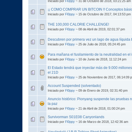
Iniciado por
Fl0ppy
~ 31 de Octubre de 2018, 03:21:25 am
¡¡ COMO COMPRAR UN BITCOIN !! Conceptos bási
Iniciado por
Fl0ppy
~ 15 de Octubre de 2017, 04:13:53 pm
THE 100,000 CALORIE CHALLENGE!
Iniciado por
Fl0ppy
~ 08 de Abril de 2019, 02:01:37 pm
Descubren por primera vez un lago de agua líquida b
Iniciado por
Fl0ppy
~ 25 de Julio de 2018, 05:24:45 pm
Para mañana el fusilamiento de la neutralidad en el 
Iniciado por
Fl0ppy
~ 10 de Junio de 2018, 11:12:24 pm
El Estado tendrá que inyectar más de 9.000 millones 
el 21D
Iniciado por
Fl0ppy
~ 25 de Noviembre de 2017, 06:14:09 
Account Suspended (solventado)
Iniciado por
Fl0ppy
~ 09 de Enero de 2019, 02:31:40 pm
Anuncio histórico: Pionyang suspende las pruebas 
la paz
Iniciado por
Fl0ppy
~ 21 de Abril de 2018, 01:00:24 pm
Survivorman S01E08 Canyonlands
Iniciado por
Fl0ppy
~ 16 de Marzo de 2018, 12:42:36 am
Ainulindalë (J.R.R Tolkien Short Animation)