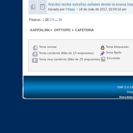
Arecibo recibe extrañas señales desde la enana roj
Iniciado por
Fl0ppy
~ 18 de Julio de 2017, 02:04:16 pm
Páginas:
1
[
2
]
3
4
...
19
KAPITALSIN
»
OFFTOPIC
»
CAFETERIA
Tema normal
Tema bloqueado
Tema fijado
Tema candente (Más de 15 respuestas)
Encuesta
Tema muy candente (Más de 25 respuestas)
SMF 2.0.1
Simp
Anecdota