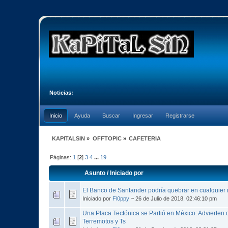
Noticias:
Inicio
Ayuda
Buscar
Ingresar
Registrarse
KAPITALSIN
»
OFFTOPIC
»
CAFETERIA
Páginas:
1
[
2
]
3
4
...
19
Asunto
/
Iniciado por
El Banco de Santander podría quebrar en cualquie
Iniciado por
Fl0ppy
~ 26 de Julio de 2018, 02:46:10 pm
Una Placa Tectónica se Partió en México: Advierten
Terremotos y Ts