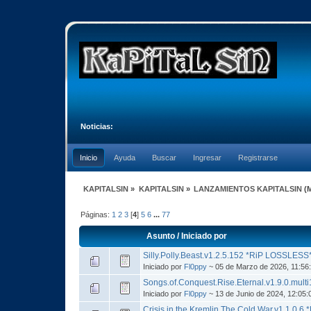
Noticias:
Inicio
Ayuda
Buscar
Ingresar
Registrarse
KAPITALSIN
»
KAPITALSIN
»
LANZAMIENTOS KAPITALSIN
(
Páginas:
1
2
3
[
4
]
5
6
...
77
Asunto
/
Iniciado por
Silly.Polly.Beast.v1.2.5.152 *RiP LOSSLESS
Iniciado por
Fl0ppy
~ 05 de Marzo de 2026, 11:56
Songs.of.Conquest.Rise.Eternal.v1.9.0.mu
Iniciado por
Fl0ppy
~ 13 de Junio de 2024, 12:05
Crisis.in.the.Kremlin.The.Cold.War.v1.1.0