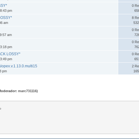
SSY*
0 Re
08:43 pm
65
 LOSSY*
8 Re
:36 am
532
0 Re
09:57 am
72
0 Re
43:18 pm
76
PACK LOSSY*
0 Re
23:49 pm
65
alopex.v.1.13.0.multi15
2 Re
43 pm
165
Moderador:
marc731116
)
o