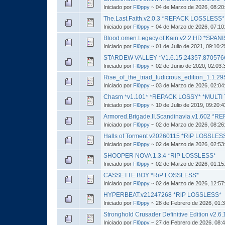
Iniciado por
Fl0ppy
~ 04 de Marzo de 2026, 08:20
The.Last.Faith.v2.0.3 *REPACK LOSSLESS*
Iniciado por
Fl0ppy
~ 04 de Marzo de 2026, 07:10
Blood.omen.Legacy.of.Kain.v2.2.HD *SPA
Iniciado por
Fl0ppy
~ 01 de Julio de 2021, 09:10:
STARDEW VALLEY *V1.6.15.24357.870576
Iniciado por
Fl0ppy
~ 02 de Junio de 2020, 02:03
Rise_of_the_triad_ludicrous_edition_1.1
Iniciado por
Fl0ppy
~ 03 de Marzo de 2026, 02:04
Chasm *v1.101* *REPACK LOSSY* *MULTI 
Iniciado por
Fl0ppy
~ 10 de Julio de 2019, 09:20:
Armored.Brigade.II.Scandinavia.v1.602 *
Iniciado por
Fl0ppy
~ 02 de Marzo de 2026, 08:26
Halls of Torment v20260115 *RiP LOSSLES
Iniciado por
Fl0ppy
~ 02 de Marzo de 2026, 02:53
SHOOPER NOVA 1.3.4 *RiP LOSSLESS*
Iniciado por
Fl0ppy
~ 02 de Marzo de 2026, 01:15
CASSETTE.BOY *RiP LOSSLESS*
Iniciado por
Fl0ppy
~ 02 de Marzo de 2026, 12:57
HYPERBEAT.v21247268 *RiP LOSSLESS*
Iniciado por
Fl0ppy
~ 28 de Febrero de 2026, 01:
Stronghold Crusader Definitive Edition v2
Iniciado por
Fl0ppy
~ 27 de Febrero de 2026, 08: