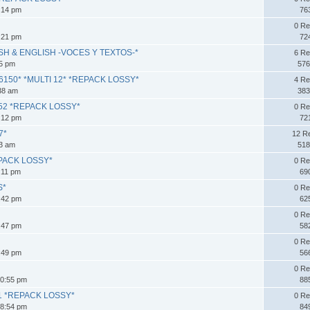
:14 pm
76
0 Re
:21 pm
72
NISH & ENGLISH -VOCES Y TEXTOS-*
6 Re
25 pm
576
6150* *MULTI 12* *REPACK LOSSY*
4 Re
:38 am
383
.2952 *REPACK LOSSY*
0 Re
:12 pm
72
7*
12 R
43 am
518
REPACK LOSSY*
0 Re
:11 pm
69
S*
0 Re
:42 pm
62
0 Re
:47 pm
58
0 Re
:49 pm
56
0 Re
30:55 pm
88
.6.1 *REPACK LOSSY*
0 Re
48:54 pm
84