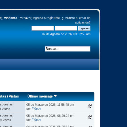
a),
Visitante
. Por favor,
ingresa
o
regístrate
. ¿Perdiste tu
email de
activación
?
07 de Agosto de 2026, 03:52:55 am
stas
/
Vistas
Último mensaje
spuestas
05 de Marzo de 2026, 11:56:48 pm
por
Fl0ppy
3 Vistas
spuestas
05 de Marzo de 2026, 08:29:24 pm
por
Fl0ppy
9 Vistas
spuestas
04 de Marzo de 2026, 08:20:14 pm