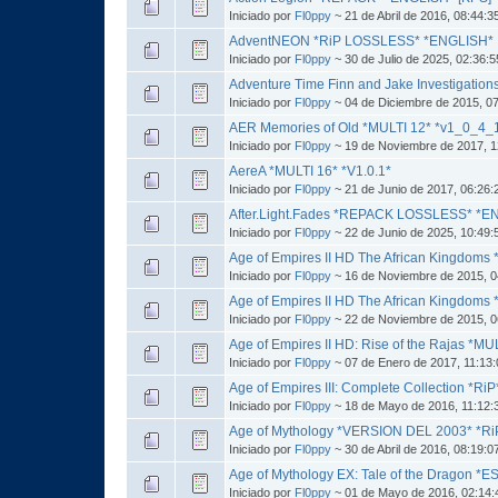
Iniciado por
Fl0ppy
~ 21 de Abril de 2016, 08:44:
AdventNEON *RiP LOSSLESS* *ENGLISH*
Iniciado por
Fl0ppy
~ 30 de Julio de 2025, 02:36:
Adventure Time Finn and Jake Investigati
Iniciado por
Fl0ppy
~ 04 de Diciembre de 2015, 0
AER Memories of Old *MULTI 12* *v1_0_4_
Iniciado por
Fl0ppy
~ 19 de Noviembre de 2017, 1
AereA *MULTI 16* *V1.0.1*
Iniciado por
Fl0ppy
~ 21 de Junio de 2017, 06:26
After.Light.Fades *REPACK LOSSLESS* *E
Iniciado por
Fl0ppy
~ 22 de Junio de 2025, 10:49
Age of Empires II HD The African Kingdom
Iniciado por
Fl0ppy
~ 16 de Noviembre de 2015, 0
Age of Empires II HD The African Kingdom
Iniciado por
Fl0ppy
~ 22 de Noviembre de 2015, 0
Age of Empires II HD: Rise of the Rajas *MU
Iniciado por
Fl0ppy
~ 07 de Enero de 2017, 11:13
Age of Empires III: Complete Collection *R
Iniciado por
Fl0ppy
~ 18 de Mayo de 2016, 11:12:
Age of Mythology *VERSION DEL 2003* *Ri
Iniciado por
Fl0ppy
~ 30 de Abril de 2016, 08:19:
Age of Mythology EX: Tale of the Dragon *E
Iniciado por
Fl0ppy
~ 01 de Mayo de 2016, 02:14