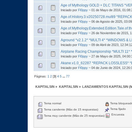
Age of Mythology GOLD + DLC TITANS *VE
Iniciado por
Fl0ppy
~ 01 de Mayo de 2016, 01:08
Age.of.History.3.v20250728.multi9 *REPA
Iniciado por
Fl0ppy
~ 06 de Agosto de 2025, 03:0
Age.of.Mythology.Extended.Edition.Tale.of.
Iniciado por
Fl0ppy
~ 26 de Noviembre de 2015, 
Aground *v2.1.2* *MULTI 4* *WINDOWS &
Iniciado por
Fl0ppy
~ 09 de Abril de 2023, 12:34:
Airplane Racing Championship *MULTI 1
Iniciado por
Fl0ppy
~ 27 de Mayo de 2025, 04:00
Akane.v1.0_62287 *REPACK LOSSLESS* 
Iniciado por
Fl0ppy
~ 04 de Junio de 2024, 12:26
Páginas:
1
2
[
3
]
4
5
...
77
KAPITALSIN
»
KAPITALSIN
»
LANZAMIENTOS KAPITALSIN
(
Tema normal
Tema bloquead
Tema fijado
Tema candente (Más de 15 respuestas)
Encuesta
Tema muy candente (Más de 25 respuestas)