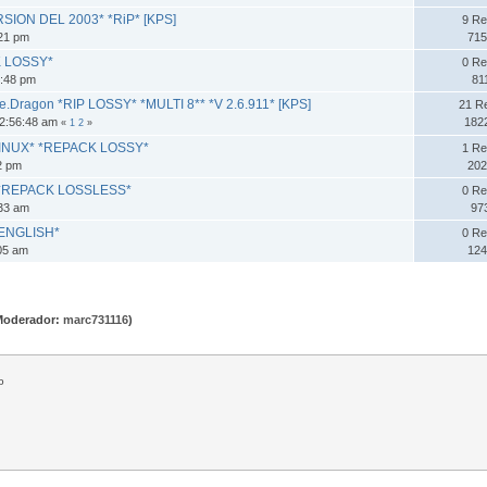
RSION DEL 2003* *RiP* [KPS]
9 Re
:21 pm
715
CK LOSSY*
0 Re
9:48 pm
81
the.Dragon *RIP LOSSY* *MULTI 8** *V 2.6.911* [KPS]
21 R
12:56:48 am
182
«
1
2
»
 LINUX* *REPACK LOSSY*
1 Re
12 pm
202
1* *REPACK LOSSLESS*
0 Re
:33 am
97
*ENGLISH*
0 Re
:05 am
124
Moderador:
marc731116
)
o