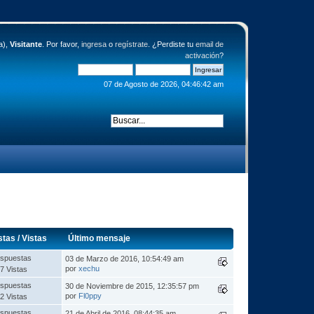
a),
Visitante
. Por favor,
ingresa
o
regístrate
. ¿Perdiste tu
email de
activación
?
07 de Agosto de 2026, 04:46:42 am
stas
/
Vistas
Último mensaje
spuestas
03 de Marzo de 2016, 10:54:49 am
por
xechu
7 Vistas
spuestas
30 de Noviembre de 2015, 12:35:57 pm
por
Fl0ppy
2 Vistas
spuestas
21 de Abril de 2016, 08:44:35 am