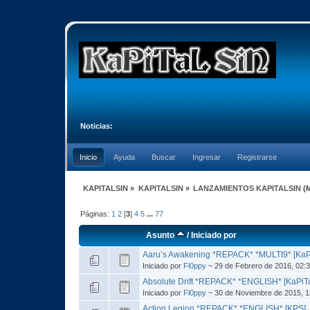
Noticias:
Inicio
Ayuda
Buscar
Ingresar
Registrarse
KAPITALSIN
»
KAPITALSIN
»
LANZAMIENTOS KAPITALSIN
(
Páginas:
1
2
[
3
]
4
5
...
77
Asunto
/
Iniciado por
Aaru’s Awakening *REPACK* *MULTI9* [KaP
Iniciado por
Fl0ppy
~ 29 de Febrero de 2016, 02:
Absolute Drift *REPACK* *ENGLISH* [KaPiT
Iniciado por
Fl0ppy
~ 30 de Noviembre de 2015, 1
Action Legion *REPACK* *ENGLISH* [KPS]