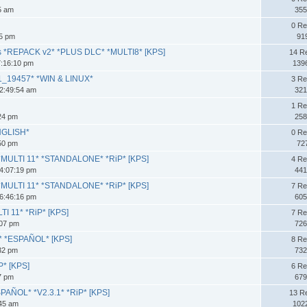
35 am
355
0 Re
55 pm
91
ons *REPACK v2* *PLUS DLC* *MULTI8* [KPS]
14 R
7:16:10 pm
139
1_19457* *WIN & LINUX*
3 Re
2:49:54 am
321
1 Re
:24 pm
258
NGLISH*
0 Re
:50 pm
72
s *MULTI 11* *STANDALONE* *RiP* [KPS]
4 Re
4:07:19 pm
441
s *MULTI 11* *STANDALONE* *RiP* [KPS]
7 Re
6:46:16 pm
605
LTI 11* *RiP* [KPS]
7 Re
:07 pm
726
iP* *ESPAÑOL* [KPS]
8 Re
32 pm
732
P* [KPS]
6 Re
07 pm
679
SPAÑOL* *V2.3.1* *RiP* [KPS]
13 R
:45 am
102