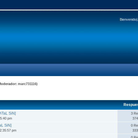
Bienvenido(
Moderador:
marc731116
)
Respue
iTaL SiN]
3 Re
35:40 pm
374
aL SiN]
0 Re
2:35:57 pm
333
0 Re