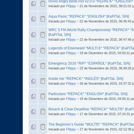
Rovio Angry Birds Rio v2.0.0 *REPACK* *ENGLISH* 
Iniciado por
Fl0ppy
~ 21 de Noviembre de 2015, 08:21:01 
Aqua Panic *REPACK* *ENGLISH* [KaPiTaL SiN]
Iniciado por
Fl0ppy
~ 22 de Noviembre de 2015, 06:45:43 
WRC 5 FIA World Rally Championship *REPACK* *MU
[KaPiTaL SiN]
Iniciado por
Fl0ppy
~ 22 de Noviembre de 2015, 06:47:46 
Legends of Eisenwald *MULTI 6* *REPACK* [KaPiTa
Iniciado por
Fl0ppy
~ 19 de Diciembre de 2015, 04:50:11 p
Emergency 2016 *RiP* *ESPAÑOL* [KaPiTaL SiN]
Iniciado por
Fl0ppy
~ 22 de Noviembre de 2015, 06:49:28 
Inside me *REPACK* *INGLÉS* [KaPiTaL SiN]
Iniciado por
Fl0ppy
~ 26 de Noviembre de 2015, 03:37:32 
Particulars *REPACK* *ENGLISH* [KaPiTaL SiN]
Iniciado por
Fl0ppy
~ 19 de Diciembre de 2015, 04:55:11 p
Breach & Clear:Deadline *REPACK* *MULTI5* [KaPi
Iniciado por
Fl0ppy
~ 17 de Diciembre de 2015, 07:24:31 p
The Beginner’s Guide *MULTI5* *REPACK* [KaPiTaL
Iniciado por
Fl0ppy
~ 27 de Noviembre de 2015, 02:12:39 