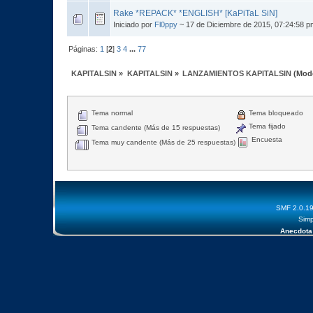
Rake *REPACK* *ENGLISH* [KaPiTaL SiN]
Iniciado por
Fl0ppy
~ 17 de Diciembre de 2015, 07:24:58 p
Páginas:
1
[
2
]
3
4
...
77
KAPITALSIN
»
KAPITALSIN
»
LANZAMIENTOS KAPITALSIN
(Mod
Tema normal
Tema bloqueado
Tema fijado
Tema candente (Más de 15 respuestas)
Encuesta
Tema muy candente (Más de 25 respuestas)
SMF 2.0.1
Simp
Anecdota