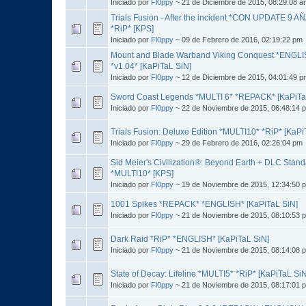
Iniciado por
Fl0ppy
~ 21 de Diciembre de 2015, 08:29:08 a
Trials Fusion - After the incident *CON UPDATE 9 
*RiP* [KPS]
Iniciado por
Fl0ppy
~ 09 de Febrero de 2016, 02:19:22 pm
Mount and Blade Warband Viking Conquest *ENGL
*v1.04* [KaPiTaL SiN]
Iniciado por
Fl0ppy
~ 12 de Diciembre de 2015, 04:01:49 p
Sword Coast Legends *MULTI 6* *REPACK* [KaPiTa
Iniciado por
Fl0ppy
~ 22 de Noviembre de 2015, 06:48:14 
Trials Fusion: Deluxe Edition *MULTI10* *RiP* [KaPi
Iniciado por
Fl0ppy
~ 29 de Febrero de 2016, 02:26:04 pm
Sid Meier's Civilization®: Beyond Earth + DLC Stan
*MULTI10* [KPS]
Iniciado por
Fl0ppy
~ 19 de Noviembre de 2015, 12:34:50 
1001 Spikes *REPACK* *ENGLISH* [KaPiTaL SiN]
Iniciado por
Fl0ppy
~ 21 de Noviembre de 2015, 08:10:53 
Dark Raid *RiP* *ENGLISH* [KaPiTaL SiN]
Iniciado por
Fl0ppy
~ 21 de Noviembre de 2015, 08:14:08 
State of Decay: Lifeline *MULTI5* *RiP* [KaPiTaL SiN
Iniciado por
Fl0ppy
~ 21 de Noviembre de 2015, 08:17:01 