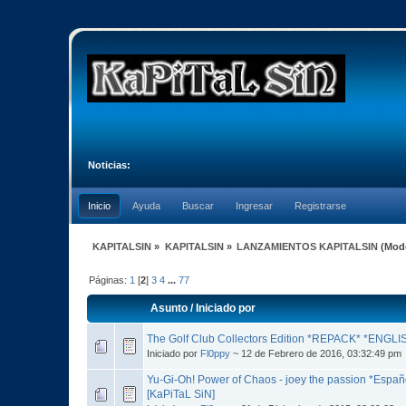
Noticias:
Inicio
Ayuda
Buscar
Ingresar
Registrarse
KAPITALSIN
»
KAPITALSIN
»
LANZAMIENTOS KAPITALSIN
(Mod
Páginas:
1
[
2
]
3
4
...
77
Asunto
/
Iniciado por
The Golf Club Collectors Edition *REPACK* *ENGLI
Iniciado por
Fl0ppy
~ 12 de Febrero de 2016, 03:32:49 pm
Yu-Gi-Oh! Power of Chaos - joey the passion *Esp
[KaPiTaL SiN]