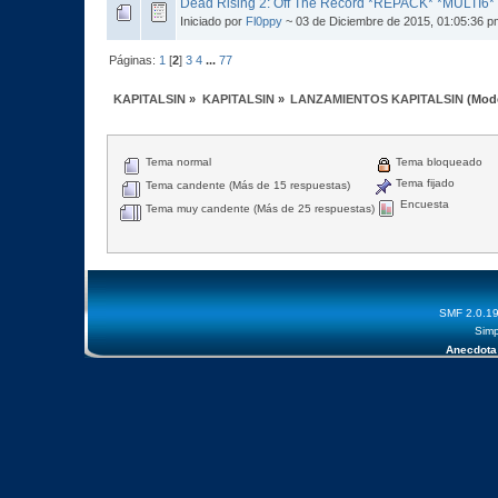
Dead Rising 2: Off The Record *REPACK* *MULTI6* 
Iniciado por
Fl0ppy
~ 03 de Diciembre de 2015, 01:05:36 p
Páginas:
1
[
2
]
3
4
...
77
KAPITALSIN
»
KAPITALSIN
»
LANZAMIENTOS KAPITALSIN
(Mod
Tema normal
Tema bloqueado
Tema fijado
Tema candente (Más de 15 respuestas)
Encuesta
Tema muy candente (Más de 25 respuestas)
SMF 2.0.1
Simp
Anecdota