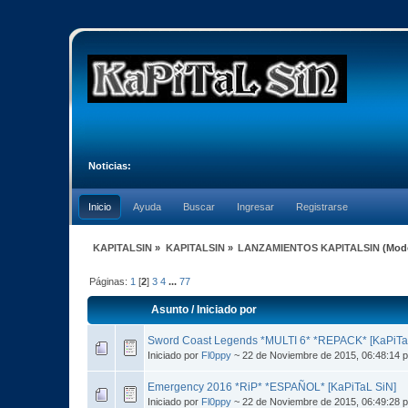
Noticias:
Inicio
Ayuda
Buscar
Ingresar
Registrarse
KAPITALSIN
»
KAPITALSIN
»
LANZAMIENTOS KAPITALSIN
(Mod
Páginas:
1
[
2
]
3
4
...
77
Asunto
/
Iniciado por
Sword Coast Legends *MULTI 6* *REPACK* [KaPiTa
Iniciado por
Fl0ppy
~ 22 de Noviembre de 2015, 06:48:14 
Emergency 2016 *RiP* *ESPAÑOL* [KaPiTaL SiN]
Iniciado por
Fl0ppy
~ 22 de Noviembre de 2015, 06:49:28 