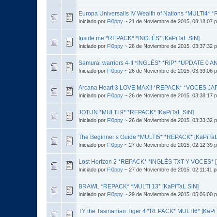
Europa Universalis IV Wealth of Nations *MULTI4* 
Iniciado por
Fl0ppy
~ 21 de Noviembre de 2015, 08:18:07 
Inside me *REPACK* *INGLÉS* [KaPiTaL SiN]
Iniciado por
Fl0ppy
~ 26 de Noviembre de 2015, 03:37:32 
Samurai warriors 4-II *INGLÉS* *RiP* *UPDATE 0 A
Iniciado por
Fl0ppy
~ 26 de Noviembre de 2015, 03:39:06 
Arcana Heart 3 LOVE MAX!! *REPACK* *VOCES JAP
Iniciado por
Fl0ppy
~ 26 de Noviembre de 2015, 03:38:17 
JOTUN *MULTI 9* *REPACK* [KaPiTaL SiN]
Iniciado por
Fl0ppy
~ 26 de Noviembre de 2015, 03:33:32 
The Beginner’s Guide *MULTI5* *REPACK* [KaPiTaL
Iniciado por
Fl0ppy
~ 27 de Noviembre de 2015, 02:12:39 
Lost Horizon 2 *REPACK* *INGLÉS TXT Y VOCES* [
Iniciado por
Fl0ppy
~ 27 de Noviembre de 2015, 02:11:41 
BRAWL *REPACK* *MULTI 13* [KaPiTaL SiN]
Iniciado por
Fl0ppy
~ 29 de Noviembre de 2015, 05:06:00 
TY the Tasmanian Tiger 4 *REPACK* MULTI6* [KaPi