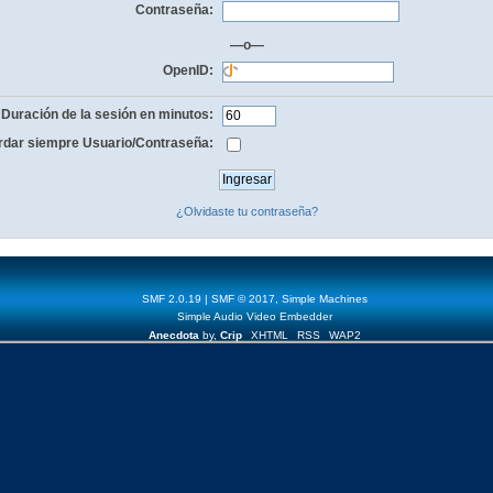
Contraseña:
—o—
OpenID:
Duración de la sesión en minutos:
dar siempre Usuario/Contraseña:
¿Olvidaste tu contraseña?
SMF 2.0.19
|
SMF © 2017
,
Simple Machines
Simple Audio Video Embedder
Anecdota
by,
Crip
XHTML
RSS
WAP2