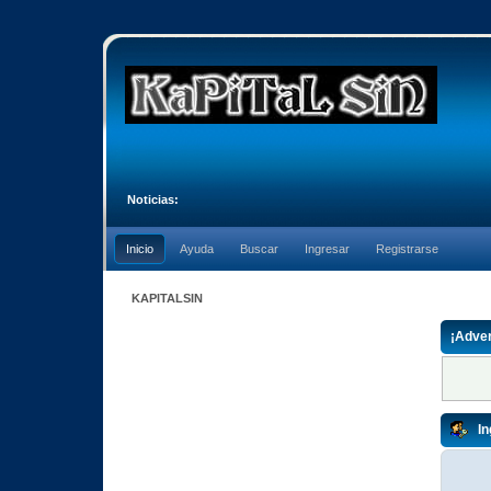
Noticias:
Inicio
Ayuda
Buscar
Ingresar
Registrarse
KAPITALSIN
¡Adver
In