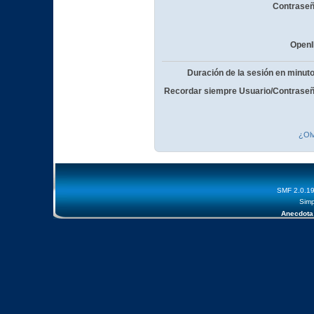
Contraseñ
OpenI
Duración de la sesión en minut
Recordar siempre Usuario/Contraseñ
¿Olv
SMF 2.0.1
Simp
Anecdota