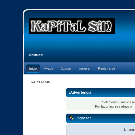
Noticias:
Inicio
Ayuda
Buscar
Ingresar
Registrarse
KAPITALSIN
¡Advertencia!
Solamente usuarios re
Por favor ingresa abajo o h
Ingresar
Usuari