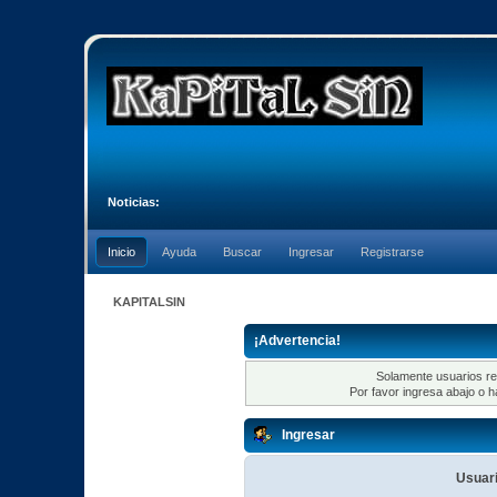
Noticias:
Inicio
Ayuda
Buscar
Ingresar
Registrarse
KAPITALSIN
¡Advertencia!
Solamente usuarios re
Por favor ingresa abajo o h
Ingresar
Usuari