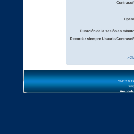
Contraseñ
OpenI
Duración de la sesión en minut
Recordar siempre Usuario/Contraseñ
¿Olv
SMF 2.0.1
Simp
Anecdota