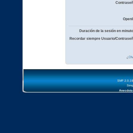
Contraseñ
OpenI
Duración de la sesión en minut
Recordar siempre Usuario/Contraseñ
¿Olv
SMF 2.0.1
Simp
Anecdota