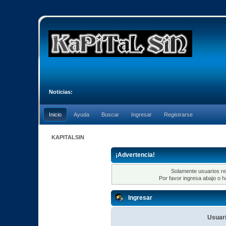
Noticias:
Inicio
Ayuda
Buscar
Ingresar
Registrarse
KAPITALSIN
¡Advertencia!
Solamente usuarios re
Por favor ingresa abajo o h
Ingresar
Usuari