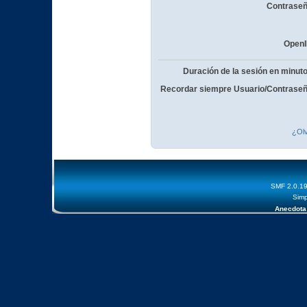
Contraseñ
OpenI
Duración de la sesión en minut
Recordar siempre Usuario/Contraseñ
¿Olv
SMF 2.0.1
Simp
Anecdota