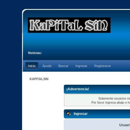
Noticias:
Inicio
Ayuda
Buscar
Ingresar
Registrarse
KAPITALSIN
¡Advertencia!
Solamente usuarios re
Por favor ingresa abajo o h
Ingresar
Usuari