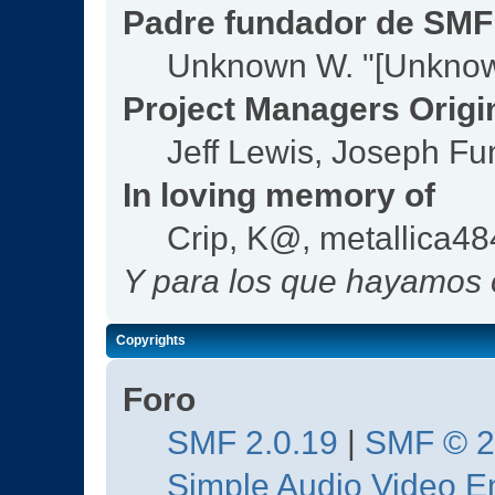
Padre fundador de SMF
Unknown W. "[Unknow
Project Managers Origi
Jeff Lewis, Joseph F
In loving memory of
Crip, K@, metallica4
Y para los que hayamos o
Copyrights
Foro
SMF 2.0.19
|
SMF © 
Simple Audio Video 