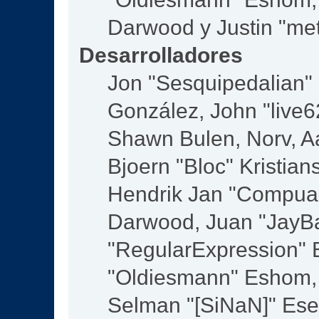
Darwood y Justin "me
Desarrolladores
Jon "Sesquipedalian" S
González, John "live
Shawn Bulen, Norv, Aa
Bjoern "Bloc" Kristia
Hendrik Jan "Compuar
Darwood, Juan "JayBa
"RegularExpression" 
"Oldiesmann" Eshom, M
Selman "[SiNaN]" Eser