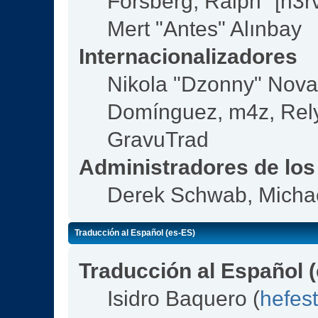
Forsberg, Ralph "[n3r
Mert "Antes" Alınbay
Internacionalizadores
Nikola "Dzonny" Nova
Domínguez, m4z, Rely
GravuTrad
Administradores de los
Derek Schwab, Michae
Traducción al Español (es-ES)
Traducción al Español 
Isidro Baquero (
hefes