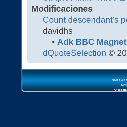
Modificaciones
Count descendant's p
davidhs
•
Adk BBC Magnet
dQuoteSelection
© 20
SMF 2.0.1
Simp
Anecdota