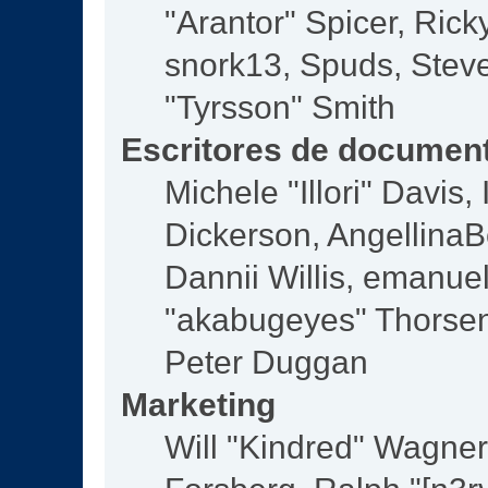
"Arantor" Spicer, Ric
snork13, Spuds, Steve
"Tyrsson" Smith
Escritores de documen
Michele "Illori" Davis
Dickerson, AngellinaBe
Dannii Willis, emanu
"akabugeyes" Thorsen,
Peter Duggan
Marketing
Will "Kindred" Wagne