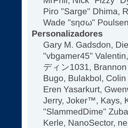
MrPhil, Nick "Fizzy" D
Piro "Sarge" Dhima, R
Wade "sησω" Poulsen,
Personalizadores
Gary M. Gadsdon, Die
"vbgamer45" Valentin,
ディン1031, Brannon "B
Bugo, Bulakbol, Colin
Eren Yasarkurt, Gwen
Jerry, Joker™, Kays, K
"SlammedDime" Zuba,
Kerle, NanoSector, ne