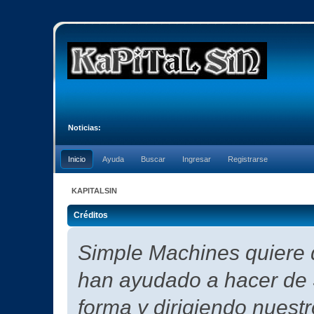
Noticias:
Inicio
Ayuda
Buscar
Ingresar
Registrarse
KAPITALSIN
Créditos
Simple Machines quiere d
han ayudado a hacer de 
forma y dirigiendo nuest