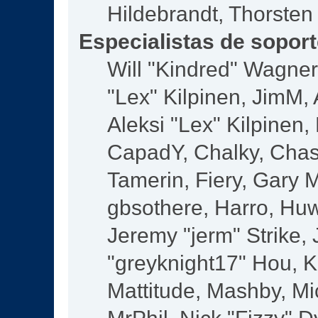
Hildebrandt, Thorsten
Especialistas de sopor
Will "Kindred" Wagner,
"Lex" Kilpinen, JimM, 
Aleksi "Lex" Kilpinen,
CapadY, Chalky, Chas
Tamerin, Fiery, Gary 
gbsothere, Harro, Huw
Jeremy "jerm" Strike,
"greyknight17" Hou, KG
Mattitude, Mashby, Mic