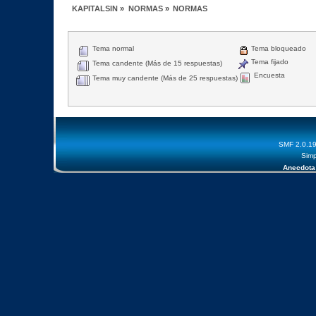
KAPITALSIN
»
NORMAS
»
NORMAS
Tema normal
Tema bloqueado
Tema fijado
Tema candente (Más de 15 respuestas)
Encuesta
Tema muy candente (Más de 25 respuestas)
SMF 2.0.1
Simp
Anecdota