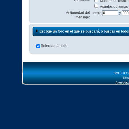
Mostrar los resul
Asuntos de temas
Antiguedad del
entre
y
mensaje:
Escoge un foro en el que se buscará, o buscar en todo
Seleccionar todo
SMF 2.0.1
Simp
Anecdota