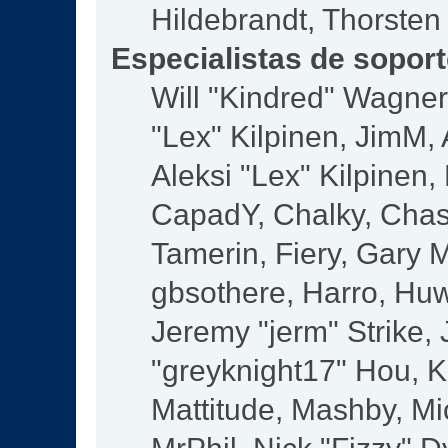
Hildebrandt, Thorsten
Especialistas de sopor
Will "Kindred" Wagner,
"Lex" Kilpinen, JimM, 
Aleksi "Lex" Kilpinen,
CapadY, Chalky, Chas
Tamerin, Fiery, Gary 
gbsothere, Harro, Huw
Jeremy "jerm" Strike,
"greyknight17" Hou, KG
Mattitude, Mashby, Mic