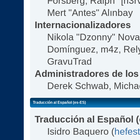
Forsberg, Ralph "[n3r
Mert "Antes" Alınbay
Internacionalizadores
Nikola "Dzonny" Nova
Domínguez, m4z, Rely
GravuTrad
Administradores de los
Derek Schwab, Michae
Traducción al Español (es-ES)
Traducción al Español 
Isidro Baquero (
hefes