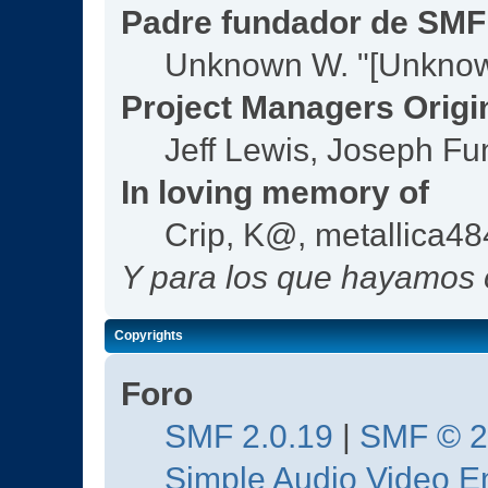
Padre fundador de SMF
Unknown W. "[Unknow
Project Managers Origi
Jeff Lewis, Joseph F
In loving memory of
Crip, K@, metallica4
Y para los que hayamos o
Copyrights
Foro
SMF 2.0.19
|
SMF © 
Simple Audio Video 