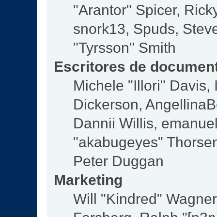
"Arantor" Spicer, Ric
snork13, Spuds, Steve
"Tyrsson" Smith
Escritores de documen
Michele "Illori" Davis
Dickerson, AngellinaBe
Dannii Willis, emanu
"akabugeyes" Thorsen,
Peter Duggan
Marketing
Will "Kindred" Wagne