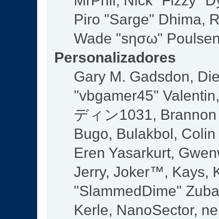
MrPhil, Nick "Fizzy" D
Piro "Sarge" Dhima, R
Wade "sησω" Poulsen,
Personalizadores
Gary M. Gadsdon, Die
"vbgamer45" Valentin,
ディン1031, Brannon "B
Bugo, Bulakbol, Colin
Eren Yasarkurt, Gwen
Jerry, Joker™, Kays, K
"SlammedDime" Zuba,
Kerle, NanoSector, ne