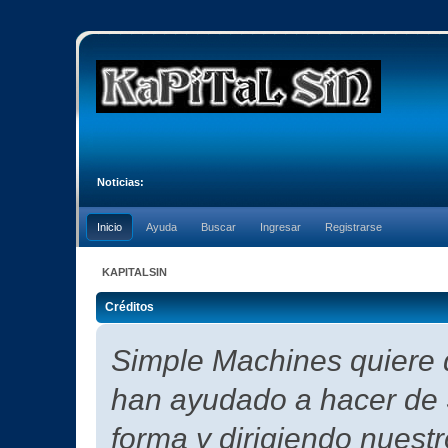
Noticias:
Inicio
Ayuda
Buscar
Ingresar
Registrarse
KAPITALSIN
Créditos
Simple Machines quiere d
han ayudado a hacer de 
forma y dirigiendo nuest