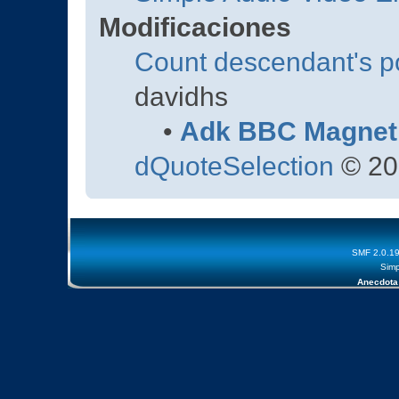
Modificaciones
Count descendant's p
davidhs
•
Adk BBC Magnet
dQuoteSelection
© 20
SMF 2.0.1
Simp
Anecdota