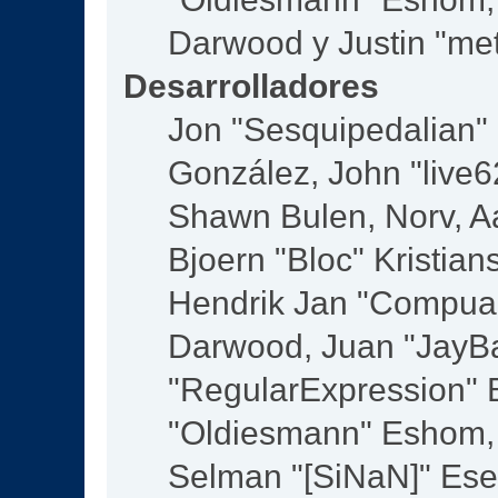
Darwood y Justin "me
Desarrolladores
Jon "Sesquipedalian" S
González, John "live
Shawn Bulen, Norv, Aa
Bjoern "Bloc" Kristia
Hendrik Jan "Compuar
Darwood, Juan "JayBa
"RegularExpression" 
"Oldiesmann" Eshom, M
Selman "[SiNaN]" Eser