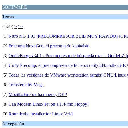
SOFTWARE
Temas
(1/29)
>
>>
[1]
Nitro NG 1.05 [PRECOMPRESOR ZLIB MUY RAPIDO] [O
[2]
Precomp Next Gen, el precomp de kapitalsin
[3]
OodleForge v34.1 - Precompresor de búsqueda exacta OodleLZ (c
[4]
Unity Precomp, el precompresor de ficheros unity3d/bundle d
[5]
Todas las versiones de VMware workstation (gratis) GNU/Linux
[6]
Transfer.it by Mega
[7]
Mozilla/Firefox ha muerto, DEP
[8]
Can Modern Linux Fit on a 1.44mb Floppy?
[9]
Roundcube installer for Linux Void
Navegación