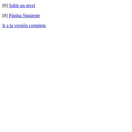
[0]
Subir un nivel
[#]
Página Siguiente
Ir a la versión completa