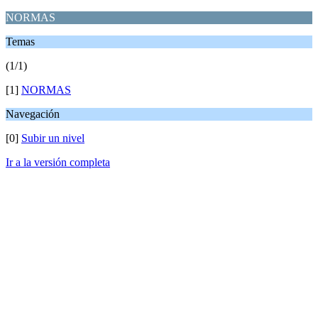
NORMAS
Temas
(1/1)
[1]
NORMAS
Navegación
[0]
Subir un nivel
Ir a la versión completa