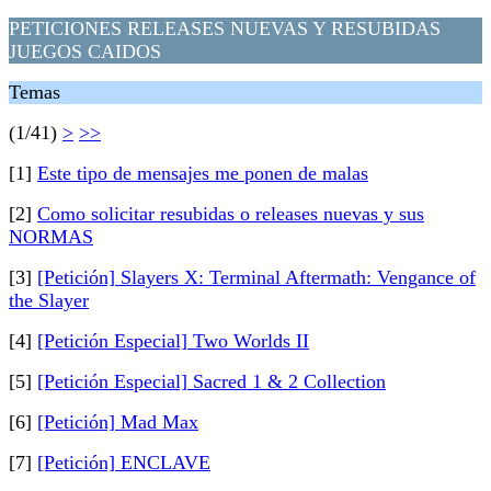
PETICIONES RELEASES NUEVAS Y RESUBIDAS
JUEGOS CAIDOS
Temas
(1/41)
>
>>
[1]
Este tipo de mensajes me ponen de malas
[2]
Como solicitar resubidas o releases nuevas y sus
NORMAS
[3]
[Petición] Slayers X: Terminal Aftermath: Vengance of
the Slayer
[4]
[Petición Especial] Two Worlds II
[5]
[Petición Especial] Sacred 1 & 2 Collection
[6]
[Petición] Mad Max
[7]
[Petición] ENCLAVE