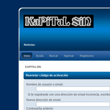
Noticias:
Inicio
Ayuda
Buscar
Ingresar
Registrarse
KAPITALSIN
Reenviar código de activación
Nombre de usuario o email:
Si te registraste con una dirección de email incorrecta, escri
Nueva dirección de email:
Contraseña anterior: