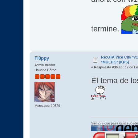
termine.
Re:GTA Vice City *
Fl0ppy
*MULTI 5* [KPS]
Administrador
«
Respuesta #36 en:
17 de En
Usuario Héroe
El tema de lo
Mensajes: 10529
Siempre que pasa igual sucede