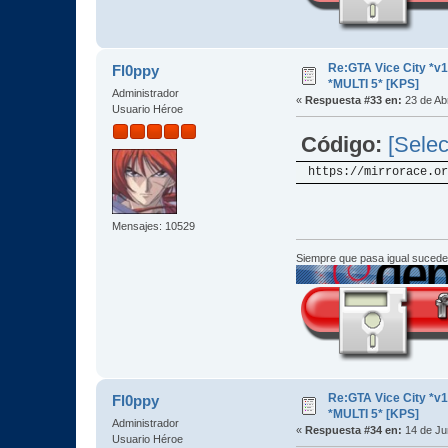
Re:GTA Vice City *
Fl0ppy
*MULTI 5* [KPS]
Administrador
«
Respuesta #33 en:
23 de Abr
Usuario Héroe
Código:
[Selec
https://mirrorace.or
Mensajes: 10529
Siempre que pasa igual sucede
Re:GTA Vice City *
Fl0ppy
*MULTI 5* [KPS]
Administrador
«
Respuesta #34 en:
14 de Ju
Usuario Héroe