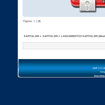
Páginas:
1
2
[
3
]
KAPITALSIN
»
KAPITALSIN
»
LANZAMIENTOS KAPITALSIN
(Mod
SMF 2.0.1
Simp
Anecdota