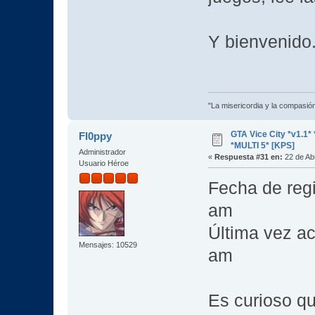
Y bienvenido
"La misericordia y la compasión 
GTA Vice City *v1.
Fl0ppy
*MULTI 5* [KPS]
Administrador
«
Respuesta #31 en:
22 de Abr
Usuario Héroe
Fecha de regi
am
Última vez ac
Mensajes: 10529
am
Es curioso q