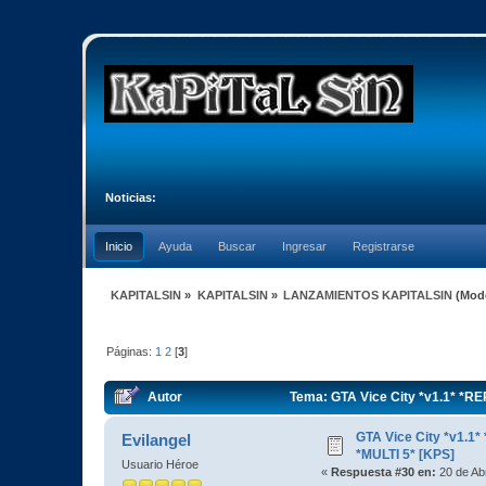
Noticias:
Inicio
Ayuda
Buscar
Ingresar
Registrarse
KAPITALSIN
»
KAPITALSIN
»
LANZAMIENTOS KAPITALSIN
(Mod
Páginas:
1
2
[
3
]
Autor
Tema: GTA Vice City *v1.1* *R
GTA Vice City *v1.
Evilangel
*MULTI 5* [KPS]
Usuario Héroe
«
Respuesta #30 en:
20 de Abr