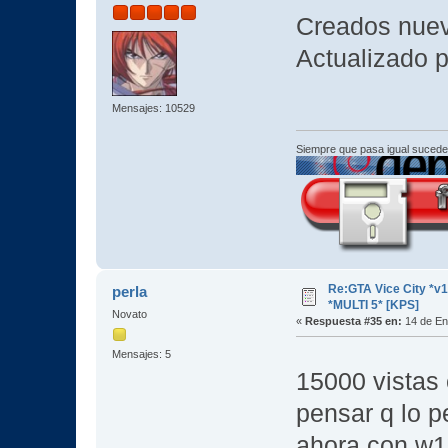
Creados nuev
Actualizado p
Mensajes: 10529
Siempre que pasa igual sucede
Re:GTA Vice City *
perla
*MULTI 5* [KPS]
Novato
«
Respuesta #35 en:
14 de En
Mensajes: 5
15000 vistas 
pensar q lo p
ahora con w10