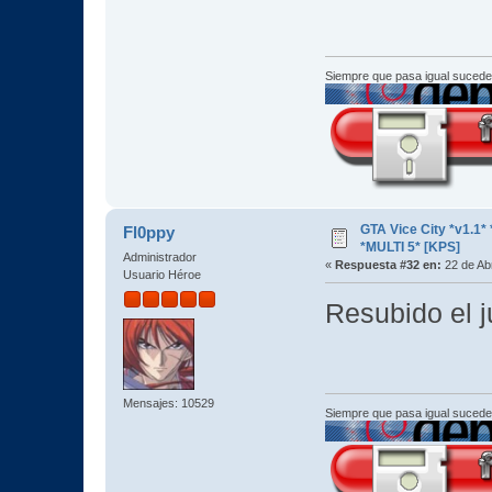
Siempre que pasa igual sucede
GTA Vice City *v1.
Fl0ppy
*MULTI 5* [KPS]
Administrador
«
Respuesta #32 en:
22 de Abr
Usuario Héroe
Resubido el j
Mensajes: 10529
Siempre que pasa igual sucede