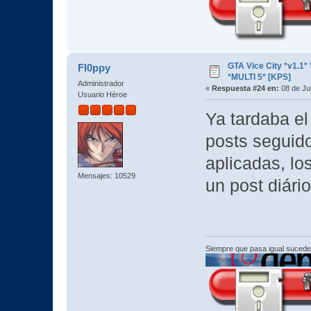
GTA Vice City *v1.
Fl0ppy
*MULTI 5* [KPS]
Administrador
«
Respuesta #24 en:
08 de Jul
Usuario Héroe
Ya tardaba el
posts seguid
aplicadas, lo
Mensajes: 10529
un post diário
Siempre que pasa igual sucede