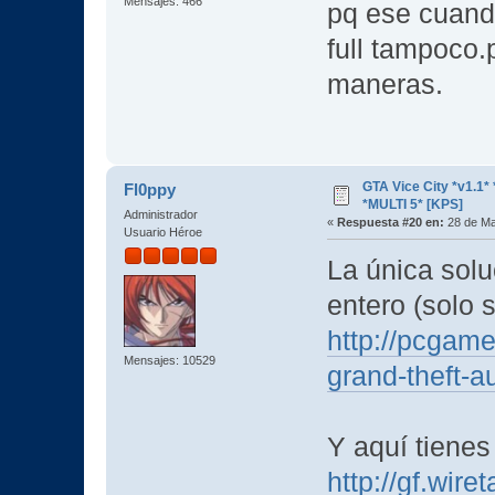
Mensajes: 466
pq ese cuando
full tampoco.
maneras.
GTA Vice City *v1.
Fl0ppy
*MULTI 5* [KPS]
Administrador
«
Respuesta #20 en:
28 de Ma
Usuario Héroe
La única solu
entero (solo 
http://pcgame
Mensajes: 10529
grand-theft-au
Y aquí tienes
http://gf.wir