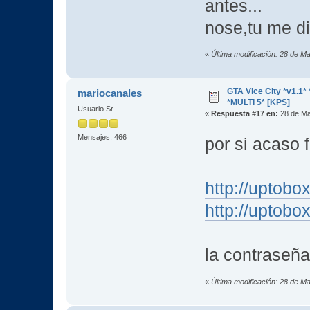
antes...
nose,tu me di
«
Última modificación: 28 de M
GTA Vice City *v1.
mariocanales
*MULTI 5* [KPS]
Usuario Sr.
«
Respuesta #17 en:
28 de Ma
Mensajes: 466
por si acaso f
http://uptob
http://uptob
la contraseñ
«
Última modificación: 28 de M