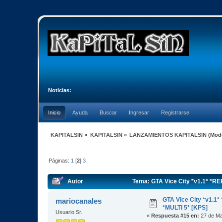
Noticias:
Inicio
Ayuda
Buscar
Ingresar
Registrarse
KAPITALSIN
»
KAPITALSIN
»
LANZAMIENTOS KAPITALSIN
(Mod
Páginas:
1
[
2
]
3
Autor
Tema: GTA Vice City *v1.1* *R
GTA Vice City *v1.
mariocanales
*MULTI 5* [KPS]
Usuario Sr.
«
Respuesta #15 en:
27 de Ma