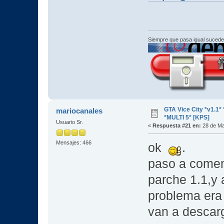
Siempre que pasa igual sucede
GTA Vice City *v1.
mariocanales
*MULTI 5* [KPS]
Usuario Sr.
«
Respuesta #21 en:
28 de Ma
Mensajes: 466
ok
.
paso a coment
parche 1.1,y 
problema era 
van a descarg