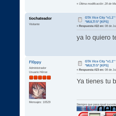
«
Última modificación: 28 de M
GTA Vice City *v1.
tiochateador
*MULTI 5* [KPS]
Visitante
«
Respuesta #22 en:
08 de Jul
ya lo quiero t
GTA Vice City *v1.
Fl0ppy
*MULTI 5* [KPS]
Administrador
«
Respuesta #23 en:
08 de Jul
Usuario Héroe
Ya tienes t
Mensajes: 10529
Siempre que pasa igual sucede