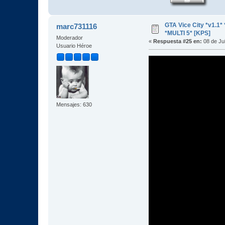
GTA Vice City *v1.
marc731116
*MULTI 5* [KPS]
Moderador
«
Respuesta #25 en:
08 de Jul
Usuario Héroe
Mensajes: 630