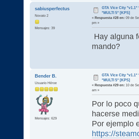
GTA Vice City *v1.
sabiusperfectus
*MULTI 5* [KPS]
Novato 2
«
Respuesta #28 en:
09 de Se
pm »
Mensajes: 39
Hay alguna f
mando?
GTA Vice City *v1.
Bender B.
*MULTI 5* [KPS]
Usuario Héroe
«
Respuesta #29 en:
10 de Se
am »
Por lo poco q
hacerse medi
Mensajes: 629
Por ejemplo e
https://steam