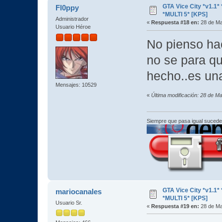
GTA Vice City *v1.
Fl0ppy
*MULTI 5* [KPS]
Administrador
«
Respuesta #18 en:
28 de Ma
Usuario Héroe
No pienso hac
no se para qu
hecho..es un
Mensajes: 10529
«
Última modificación: 28 de M
Siempre que pasa igual sucede
GTA Vice City *v1.
mariocanales
*MULTI 5* [KPS]
Usuario Sr.
«
Respuesta #19 en:
28 de Ma