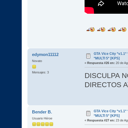
GTA Vice City *v1.
edymon11112
*MULTI 5* [KPS]
Novato
«
Respuesta #26 en:
20 de Ag
Mensajes: 3
DISCULPA N
DIRECTOS 
GTA Vice City *v1.
Bender B.
*MULTI 5* [KPS]
Usuario Héroe
«
Respuesta #27 en:
23 de Ag