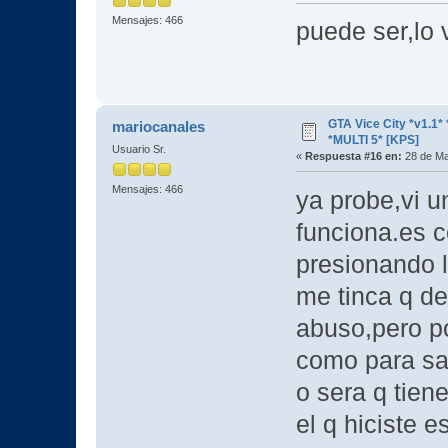
Mensajes: 466
puede ser,lo 
GTA Vice City *v1.
mariocanales
*MULTI 5* [KPS]
Usuario Sr.
«
Respuesta #16 en:
28 de Ma
Mensajes: 466
ya probe,vi u
funciona.es c
presionando l
me tinca q de
abuso,pero po
como para sal
o sera q tien
el q hiciste e