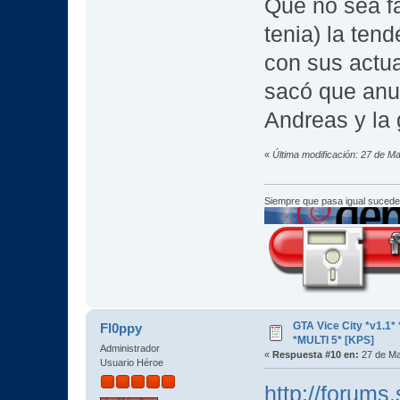
Que no sea fa
tenia) la ten
con sus actu
sacó que anul
Andreas y la
«
Última modificación: 27 de M
Siempre que pasa igual sucede
GTA Vice City *v1.
Fl0ppy
*MULTI 5* [KPS]
Administrador
«
Respuesta #10 en:
27 de Ma
Usuario Héroe
http://forum