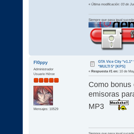
«
Última modificación: 03 de J
Siempre que pasa igual sucede
GTA Vice City *v1.
Fl0ppy
*MULTI 5* [KPS]
Administrador
«
Respuesta #1 en:
10 de May
Usuario Héroe
Como bonus o
emisoras par
MP3
Mensajes: 10529
Siempre que pasa igual sucede