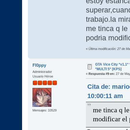
estoy estanc
superar,cuand
trabajo.la mi
me tinca q le
podria modifi
«
Última modificación: 27 de M
GTA Vice City *v1.
Fl0ppy
*MULTI 5* [KPS]
Administrador
«
Respuesta #9 en:
27 de May
Usuario Héroe
Cita de: mari
10:00:11 am
me tinca q l
Mensajes: 10529
modificar el