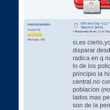
GTA Vice City *v1.
mariocanales
*MULTI 5* [KPS]
Usuario Sr.
«
Respuesta #6 en:
13 de May
Mensajes: 466
si,es cierto,
disparar desd
radica en q no
lo de los poli
principio la h
central.no co
poblacion (n
lados mas per
son de la peri