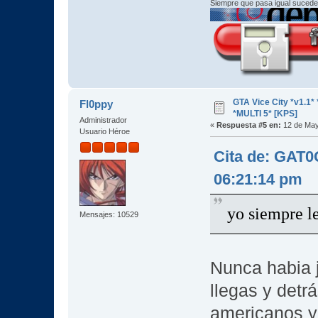
Siempre que pasa igual sucede
GTA Vice City *v1.
Fl0ppy
*MULTI 5* [KPS]
Administrador
«
Respuesta #5 en:
12 de May
Usuario Héroe
Cita de: GAT
06:21:14 pm
yo siempre l
Mensajes: 10529
Nunca habia j
llegas y detr
americanos y 