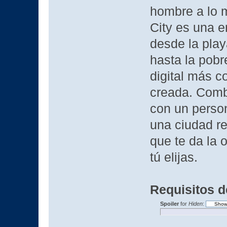
hombre a lo m
City es una 
desde la play
hasta la pobr
digital más c
creada. Combi
con un person
una ciudad r
que te da la 
tú elijas.
Requisitos d
Spoiler
for
Hiden
: