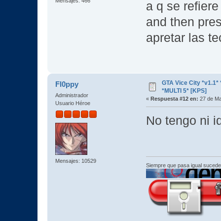
Mensajes: 466
a q se refiere
and then pre
apretar las te
GTA Vice City *v1.
Fl0ppy
*MULTI 5* [KPS]
Administrador
«
Respuesta #12 en:
27 de Ma
Usuario Héroe
No tengo ni i
Mensajes: 10529
Siempre que pasa igual sucede