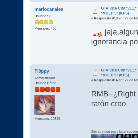
GTA Vice City *v1.
mariocanales
*MULTI 5* [KPS]
Usuario Sr.
«
Respuesta #13 en:
27 de Ma
Mensajes: 466
jaja,algu
ignorancia po
GTA Vice City *v1.
Fl0ppy
*MULTI 5* [KPS]
Administrador
«
Respuesta #14 en:
27 de Ma
Usuario Héroe
RMB=¿Right 
ratón creo
Mensajes: 10529
Siempre que pasa igual sucede