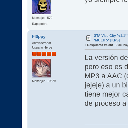
Mensajes: 570
Rapapobre!
GTA Vice City *v1.
Fl0ppy
*MULTI 5* [KPS]
Administrador
«
Respuesta #4 en:
12 de May
Usuario Héroe
La versión 
pero eso es d
MP3 a AAC (
Mensajes: 10529
jejeje) a un 
tiene mejor c
de proceso a