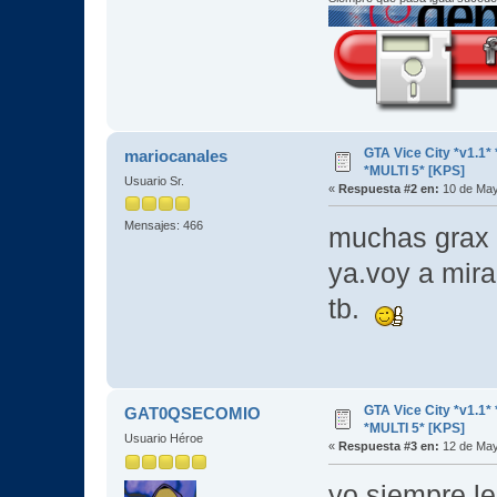
GTA Vice City *v1.
mariocanales
*MULTI 5* [KPS]
Usuario Sr.
«
Respuesta #2 en:
10 de May
Mensajes: 466
muchas grax
ya.voy a mira
tb.
GTA Vice City *v1.
GAT0QSECOMIO
*MULTI 5* [KPS]
Usuario Héroe
«
Respuesta #3 en:
12 de May
yo siempre l