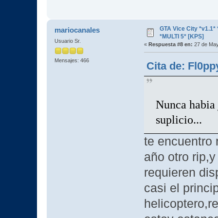
GTA Vice City *v1.
mariocanales
*MULTI 5* [KPS]
Usuario Sr.
«
Respuesta #8 en:
27 de May
Mensajes: 466
Cita de: Fl0p
Nunca habia j
suplicio...
te encuentro
año otro rip,y
requieren dis
casi el princ
helicoptero,r