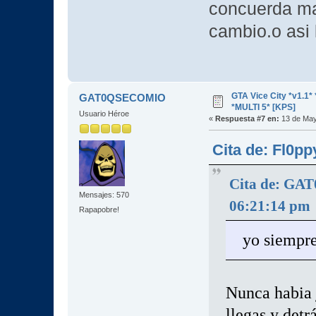
concuerda mas
cambio.o asi 
GTA Vice City *v1.
GAT0QSECOMIO
*MULTI 5* [KPS]
Usuario Héroe
«
Respuesta #7 en:
13 de May
Cita de: Fl0p
Cita de: GA
Mensajes: 570
06:21:14 pm
Rapapobre!
yo siempre
Nunca habia j
llegas y detr