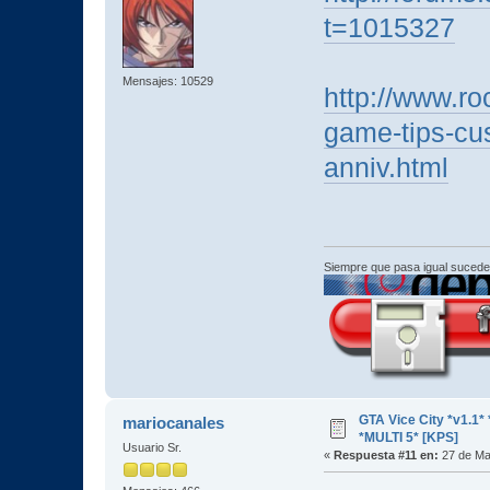
t=1015327
Mensajes: 10529
http://www.ro
game-tips-cus
anniv.html
Siempre que pasa igual sucede
GTA Vice City *v1.
mariocanales
*MULTI 5* [KPS]
Usuario Sr.
«
Respuesta #11 en:
27 de Ma