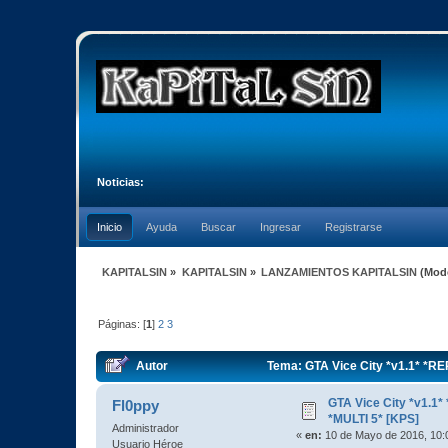
Noticias:
Inicio
Ayuda
Buscar
Ingresar
Registrarse
KAPITALSIN
»
KAPITALSIN
»
LANZAMIENTOS KAPITALSIN
(Mod
Páginas: [
1
]
2
3
Autor
Tema: GTA Vice City *v1.1* *R
GTA Vice City *v1.
Fl0ppy
*MULTI 5* [KPS]
Administrador
«
en:
10 de Mayo de 2016, 10:
Usuario Héroe