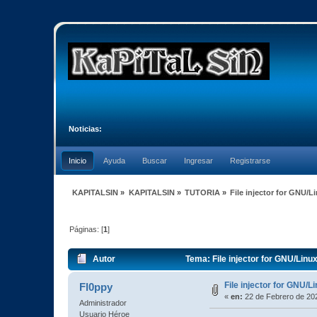
Noticias:
Inicio
Ayuda
Buscar
Ingresar
Registrarse
KAPITALSIN
»
KAPITALSIN
»
TUTORIA
»
File injector for GNU/
Páginas: [
1
]
Autor
Tema: File injector for GNU/Lin
File injector for GNU/
Fl0ppy
«
en:
22 de Febrero de 202
Administrador
Usuario Héroe