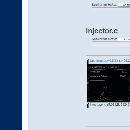
Spoiler
for
Hiden
:
injector.c
Spoiler
for
Hiden
:
kps.injector.v.0.8.7z
(1409.2
injector.png
(5.02 kB, 332x29