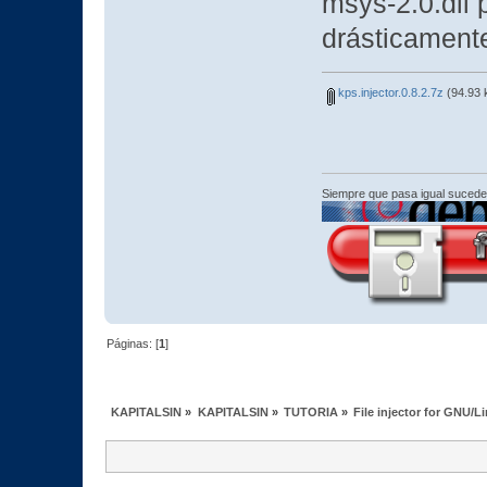
msys-2.0.dll 
drásticament
kps.injector.0.8.2.7z
(94.93 
Siempre que pasa igual sucede
Páginas: [
1
]
KAPITALSIN
»
KAPITALSIN
»
TUTORIA
»
File injector for GNU/