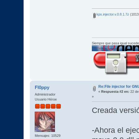
kps.injector.v.0.8.1.7z
(1013.
Siempre que pasa igual sucede
Re:File injector for G
Fl0ppy
«
Respuesta #2 en:
22 de
Administrador
»
Usuario Héroe
Creada versi
-Ahora el eje
Mensajes: 10529