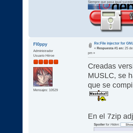
Siempre que pasa igual sucede
Re:File injector for G
Fl0ppy
«
Respuesta #1 en:
25 de
Administrador
pm »
Usuario Héroe
Creadas vers
MUSLC, se ha
que se compi
Mensajes: 10529
En el 7zip ad
Spoiler
for
Hiden
: