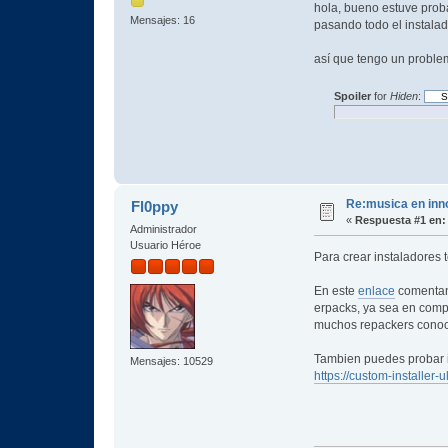
hola, bueno estuve proba
Mensajes: 16
pasando todo el instalad
así que tengo un problem
Spoiler
for
Hiden
:
Re:musica en inn
Fl0ppy
«
Respuesta #1 en:
Administrador
Usuario Héroe
Para crear instaladores 
En este
enlace
comentan 
erpacks, ya sea en compre
muchos repackers conoci
Tambien puedes probar 
Mensajes: 10529
https://custom-installer-