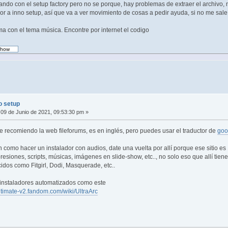
ndo con el setup factory pero no se porque, hay problemas de extraer el archivo, 
or a inno setup, así que va a ver movimiento de cosas a pedir ayuda, si no me sal
a con el tema música. Encontre por internet el codigo
o setup
09 de Junio de 2021, 09:53:30 pm »
te recomiendo la web fileforums, es en inglés, pero puedes usar el traductor de
goo
como hacer un instalador con audios, date una vuelta por allí porque ese sitio 
siones, scripts, músicas, imágenes en slide-show, etc.., no solo eso que allí tienes
dos como Fitgirl, Dodi, Masquerade, etc..
instaladores automatizados como este
ultimate-v2.fandom.com/wiki/UltraArc