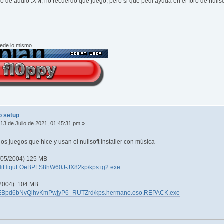
ro de audio .XM, no recuerdo que juego, pero si que pedí ayuda en el foro de null
cede lo mismo
o setup
13 de Julio de 2021, 01:45:31 pm »
os juegos que hice y usan el nullsoft installer con música
05/2004) 125 MB
_hfNiHtquFOeBPLS8hW60J-JX82kp/kps.ig2.exe
2004) 104 MB
UYBEBpd6bNvQihvKmPwjyP6_RUTZrd/kps.hermano.oso.REPACK.exe