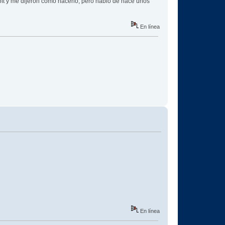
soft y me dijeron como hacerlo, pero hablo de hace unos
En línea
En línea