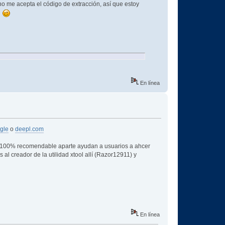
no me acepta el código de extracción, así que estoy
e
En línea
gle
o
deepl.com
es 100% recomendable aparte ayudan a usuarios a ahcer
 al creador de la utilidad xtool allí (Razor12911) y
En línea