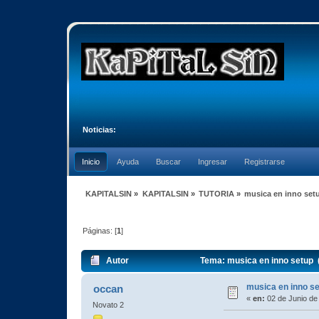
Noticias:
Inicio
Ayuda
Buscar
Ingresar
Registrarse
KAPITALSIN
»
KAPITALSIN
»
TUTORIA
»
musica en inno set
Páginas: [
1
]
Autor
Tema: musica en inno setup 
musica en inno s
occan
«
en:
02 de Junio de
Novato 2