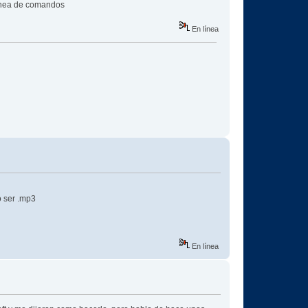
 línea de comandos
En línea
o ser .mp3
En línea