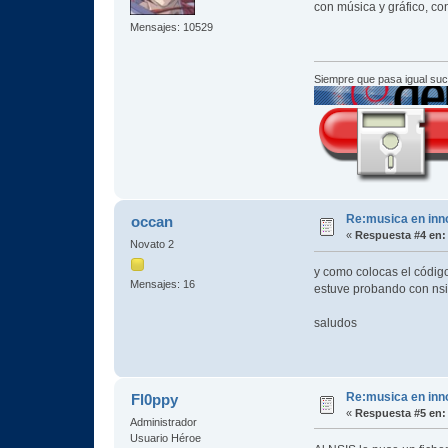
con música y gráfico, co
Mensajes: 10529
Siempre que pasa igual su
Re:musica en inn
occan
«
Respuesta #4 en:
Novato 2
y como colocas el código
Mensajes: 16
estuve probando con nsi
saludos
Re:musica en inn
Fl0ppy
«
Respuesta #5 en:
Administrador
Usuario Héroe