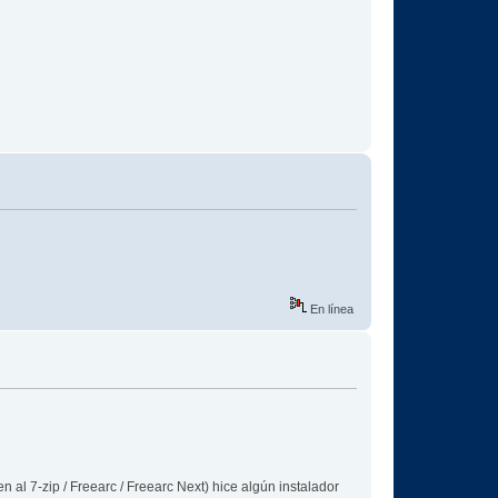
En línea
al 7-zip / Freearc / Freearc Next) hice algún instalador