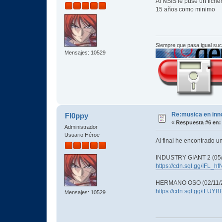
Al NSIS le puse un fiche
15 años como minimo
Siempre que pasa igual su
Mensajes: 10529
Re:musica en inn
Fl0ppy
«
Respuesta #6 en:
Administrador
Usuario Héroe
Al final he encontrado un
INDUSTRY GIANT 2 (05/
https://cdn.sql.gg/IFL
HERMANO OSO (02/11/
https://cdn.sql.gg/tL
Mensajes: 10529