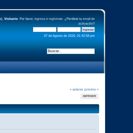
a),
Visitante
. Por favor,
ingresa
o
regístrate
. ¿Perdiste tu
email de
activación
?
07 de Agosto de 2026, 01:42:58 pm
« anterior
próximo »
IMPRIMIR