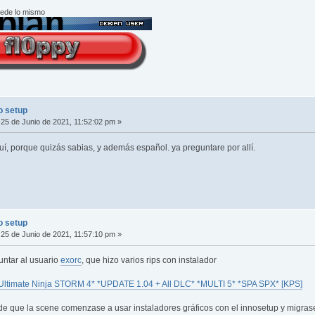
cede lo mismo
o setup
25 de Junio de 2021, 11:52:02 pm »
quí, porque quizás sabias, y además español. ya preguntare por allí.
o setup
25 de Junio de 2021, 11:57:10 pm »
untar al usuario
exorc
, que hizo varios rips con instalador
imate Ninja STORM 4* *UPDATE 1.04 + All DLC* *MULTI 5* *SPA SPX* [KPS]
e que la scene comenzase a usar instaladores gráficos con el innosetup y migrasen 