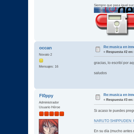
Siempre que pasa igual su
Re:musica en inn
occan
«
Respuesta #2 en:
Novato 2
gracias, lo escribí por a
Mensajes: 16
saludos
Re:musica en inn
Fl0ppy
«
Respuesta #3 en:
Administrador
Usuario Héroe
Si acaso le puedes preg
NARUTO SHIPPUDEN: Ult
En su día (mucho antes d