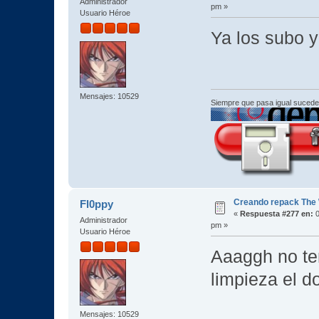
Administrador
pm »
Usuario Héroe
Ya los subo
Mensajes: 10529
Siempre que pasa igual sucede
Creando repack The 
Fl0ppy
«
Respuesta #277 en:
0
Administrador
pm »
Usuario Héroe
Aaaggh no te
limpieza el 
Mensajes: 10529