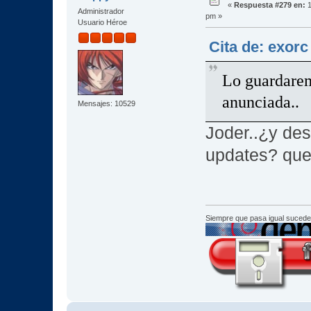
«
Respuesta #279 en:
1
Administrador
pm »
Usuario Héroe
Cita de: exorc
Lo guardarem
anunciada..
Mensajes: 10529
Joder..¿y de
updates? que 
Siempre que pasa igual sucede