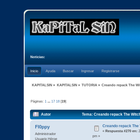
Noticias:
Inicio
Ayuda
Buscar
Ingresar
Registrarse
KAPITALSIN
»
KAPITALSIN
»
TUTORIA
»
Creando repack The Wi
Páginas:
1
...
17
18
[
19
]
Autor
Tema: Creando repack The Witch
Creando repack The 
Fl0ppy
«
Respuesta #270 en:
2
Administrador
pm »
Usuario Héroe