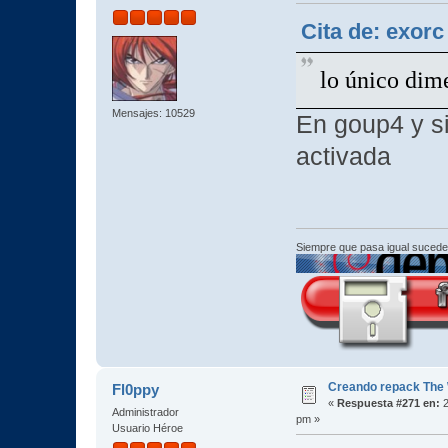
Cita de: exorc
lo único dime
Mensajes: 10529
En goup4 y s
activada
Siempre que pasa igual sucede
Creando repack The 
Fl0ppy
«
Respuesta #271 en:
2
Administrador
pm »
Usuario Héroe