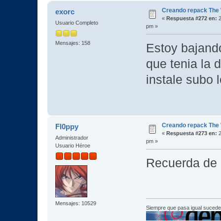
Creando repack The 
exorc
«
Respuesta #272 en:
2
Usuario Completo
pm »
Mensajes: 158
Estoy bajando
que tenia la 
instale subo l
Creando repack The 
Fl0ppy
«
Respuesta #273 en:
2
Administrador
pm »
Usuario Héroe
Recuerda de a
Mensajes: 10529
Siempre que pasa igual sucede