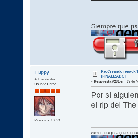
Siempre que pa
Re:Creando repack T
Fl0ppy
[FINALIZADO]
Administrador
«
Respuesta #281 en:
19 de M
Usuario Héroe
Por si alguie
el rip del Th
Mensajes: 10529
Siempre que pasa igual sucede