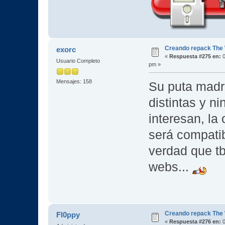
Creando repack The 
exorc
«
Respuesta #275 en:
0
Usuario Completo
pm »
Mensajes: 158
Su puta madr
distintas y n
interesan, la 
será compatib
verdad que t
webs...
Creando repack The 
Fl0ppy
«
Respuesta #276 en:
0