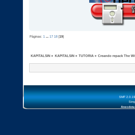
Páginas:
1
...
17
18
[
19
]
KAPITALSIN
»
KAPITALSIN
»
TUTORIA
»
Creando repack The Wi
SMF 2.0.1
Simp
Anecdota