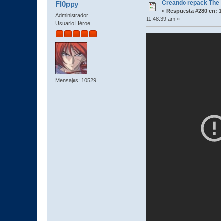
Creando repack The 
Fl0ppy
«
Respuesta #280 en:
1
Administrador
11:48:39 am »
Usuario Héroe
Mensajes: 10529