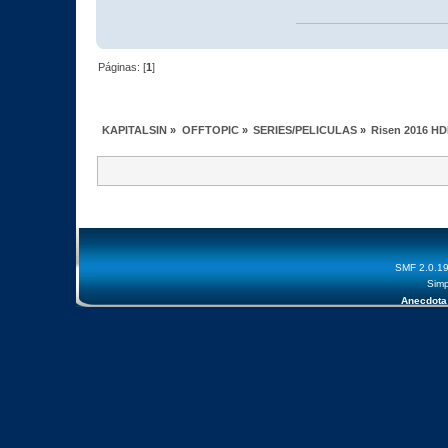
Páginas: [
1
]
KAPITALSIN
»
OFFTOPIC
»
SERIES/PELICULAS
»
Risen 2016 HD
SMF 2.0.1
Simp
Anecdota