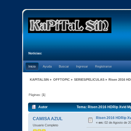
Noticias:
Inicio
Ayuda
Buscar
Ingresar
Registrarse
KAPITALSIN
»
OFFTOPIC
»
SERIES/PELICULAS
»
Risen 2016 HD
Páginas: [
1
]
Autor
Tema: Risen 2016 HDRip Xvid Mp
Risen 2016 HDRip X
CAMISA AZUL
«
en:
02 de Agosto de 20
Usuario Completo