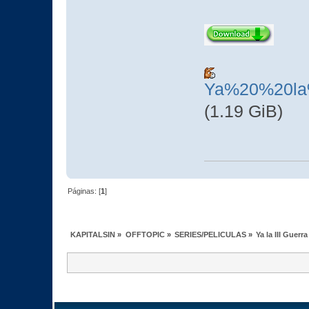
Ya%20%20la
(1.19 GiB)
Páginas: [
1
]
KAPITALSIN
»
OFFTOPIC
»
SERIES/PELICULAS
»
Ya la III Guer