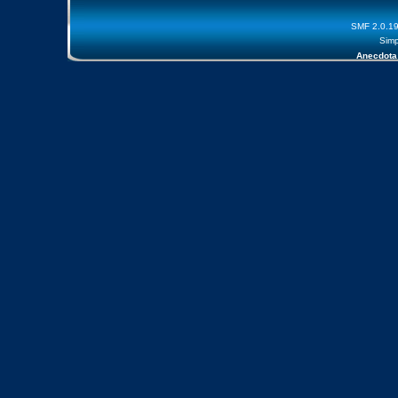
SMF 2.0.1
Simp
Anecdota