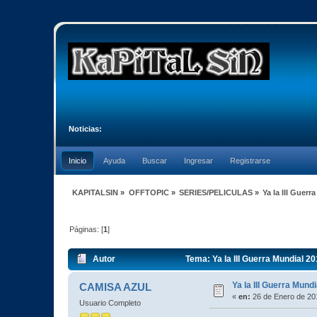
Noticias:
Inicio
Ayuda
Buscar
Ingresar
Registrarse
KAPITALSIN
»
OFFTOPIC
»
SERIES/PELICULAS
»
Ya la III Guer
Páginas: [
1
]
Autor
Tema: Ya la III Guerra Mundial 2
Ya la III Guerra Mund
CAMISA AZUL
«
en:
26 de Enero de 20
Usuario Completo