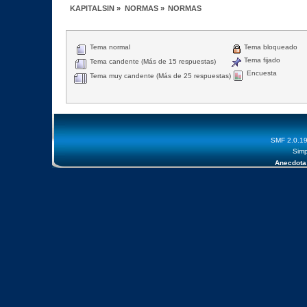
KAPITALSIN
»
NORMAS
»
NORMAS
Tema normal
Tema bloqueado
Tema fijado
Tema candente (Más de 15 respuestas)
Encuesta
Tema muy candente (Más de 25 respuestas)
SMF 2.0.1
Simp
Anecdota