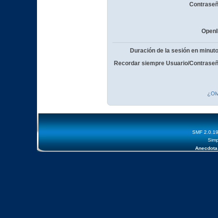
Contraseñ
OpenI
Duración de la sesión en minut
Recordar siempre Usuario/Contraseñ
¿Olv
SMF 2.0.1
Simp
Anecdota