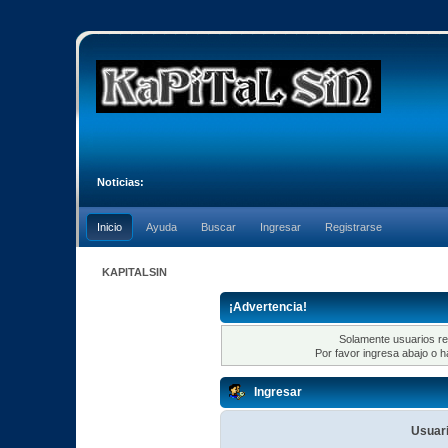
Noticias:
Inicio
Ayuda
Buscar
Ingresar
Registrarse
KAPITALSIN
¡Advertencia!
Solamente usuarios re
Por favor ingresa abajo o h
Ingresar
Usuari