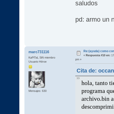
saludos
pd: armo un 
Re:(ayuda) como com
marc731116
«
Respuesta #10 en:
17
KaPiTaL SiN miembro
pm »
Usuario Héroe
Cita de: occa
hola, tanto 
programa que
Mensajes: 630
archivo.bin a
descomprimir