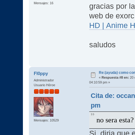
Mensajes: 16
gracias por l
web de exorc
HD | Anime 
saludos
Re:(ayuda) como com
Fl0ppy
«
Respuesta #8 en:
20 
Administrador
04:10:59 pm »
Usuario Héroe
Cita de: occa
pm
no sera est
Mensajes: 10529
Si, diria que 