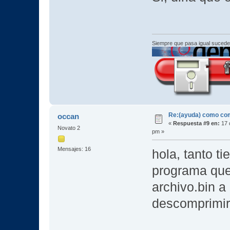
Siempre que pasa igual sucede
Re:(ayuda) como com
occan
«
Respuesta #9 en:
17 
Novato 2
pm »
Mensajes: 16
hola, tanto t
programa que
archivo.bin a
descomprimir