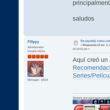
principalmen
saludos
Re:(ayuda) como com
Fl0ppy
«
Respuesta #3 en:
11 
Administrador
03:18:42 pm »
Usuario Héroe
Aquí creó un 
Recomendac
Series/Pelíc
Mensajes: 10529
Siempre que pasa igual sucede