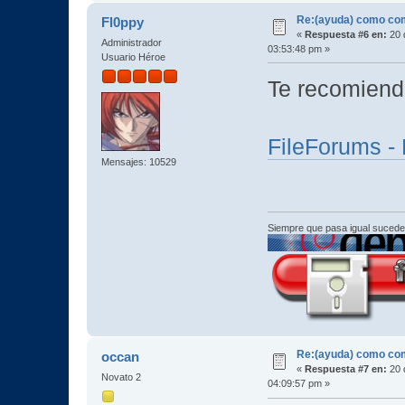
Re:(ayuda) como com
Fl0ppy
«
Respuesta #6 en:
20 
Administrador
03:53:48 pm »
Usuario Héroe
Te recomiend
FileForums - 
Mensajes: 10529
Siempre que pasa igual sucede
Re:(ayuda) como com
occan
«
Respuesta #7 en:
20 
Novato 2
04:09:57 pm »