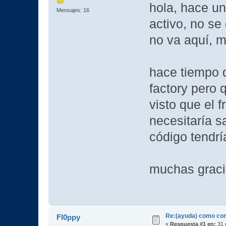
hola, hace un
Mensajes: 16
activo, no se
no va aquí, m
hace tiempo 
factory pero 
visto que el
necesitaría s
código tendrí
muchas graci
Re:(ayuda) como com
Fl0ppy
«
Respuesta #1 en:
31 