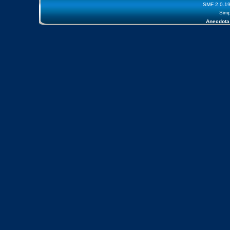
SMF 2.0.1
Simp
Anecdota