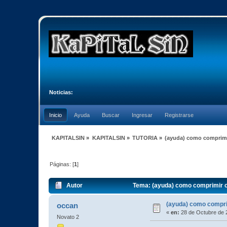
Noticias:
Inicio
Ayuda
Buscar
Ingresar
Registrarse
KAPITALSIN
»
KAPITALSIN
»
TUTORIA
»
(ayuda) como comprimir
Páginas: [
1
]
Autor
Tema: (ayuda) como comprimir c
(ayuda) como compri
occan
«
en:
28 de Octubre de 
Novato 2