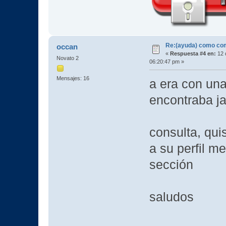
Re:(ayuda) como com
occan
«
Respuesta #4 en:
12 
Novato 2
06:20:47 pm »
Mensajes: 16
a era con una
encontraba jaj
consulta, qui
a su perfil m
sección
saludos