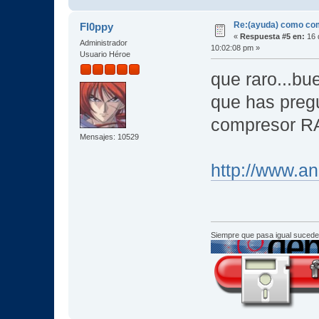
Re:(ayuda) como com
Fl0ppy
«
Respuesta #5 en:
16 
Administrador
10:02:08 pm »
Usuario Héroe
que raro...bu
que has preg
compresor 
Mensajes: 10529
http://www.a
Siempre que pasa igual sucede