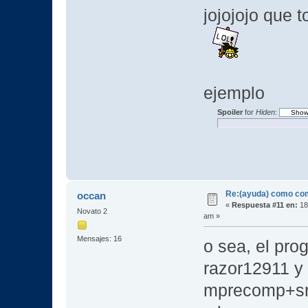
jojojojo que 
ejemplo
Spoiler
for
Hiden
:
Re:(ayuda) como com
occan
«
Respuesta #11 en:
18
Novato 2
am »
Mensajes: 16
o sea, el pro
razor12911 y 
mprecomp+sr