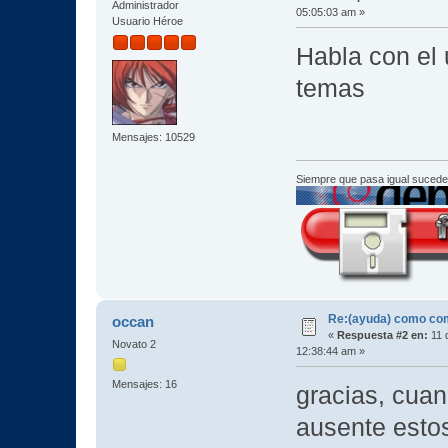
Administrador
05:05:03 am »
Usuario Héroe
Habla con el 
temas
Mensajes: 10529
Siempre que pasa igual sucede
Re:(ayuda) como com
occan
«
Respuesta #2 en:
11 
Novato 2
12:38:44 am »
Mensajes: 16
gracias, cuan
ausente estos