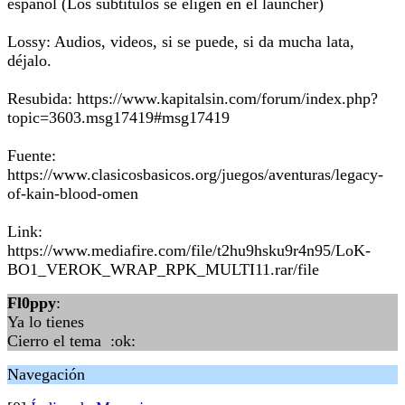
español (Los subtitulos se eligen en el launcher)
Lossy: Audios, videos, si se puede, si da mucha lata,
déjalo.
Resubida: https://www.kapitalsin.com/forum/index.php?
topic=3603.msg17419#msg17419
Fuente:
https://www.clasicosbasicos.org/juegos/aventuras/legacy-
of-kain-blood-omen
Link:
https://www.mediafire.com/file/t2hu9hsku9r4n95/LoK-
BO1_VEROK_WRAP_RPK_MULTI11.rar/file
Fl0ppy
:
Ya lo tienes
Cierro el tema :ok:
Navegación