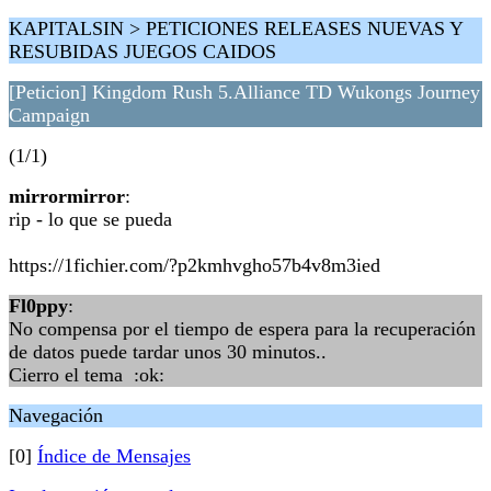
KAPITALSIN > PETICIONES RELEASES NUEVAS Y
RESUBIDAS JUEGOS CAIDOS
[Peticion] Kingdom Rush 5.Alliance TD Wukongs Journey
Campaign
(1/1)
mirrormirror
:
rip - lo que se pueda
https://1fichier.com/?p2kmhvgho57b4v8m3ied
Fl0ppy
:
No compensa por el tiempo de espera para la recuperación
de datos puede tardar unos 30 minutos..
Cierro el tema :ok:
Navegación
[0]
Índice de Mensajes