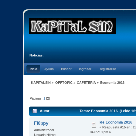
Noticias:
Inicio
Ayuda
Buscar
Ingresar
Registrarse
KAPITALSIN
»
OFFTOPIC
»
CAFETERIA
»
Economia 2016
Páginas:
1
[
2
]
Autor
Tema: Economia 2016 (Leído 16
Re:Economia 2016
Fl0ppy
«
Respuesta #15 en:
11
Administrador
04:05:19 pm »
Usuario Héroe