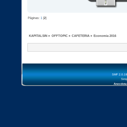
Páginas:
1
[
2
]
KAPITALSIN
»
OFFTOPIC
»
CAFETERIA
»
Economia 2016
SMF 2.0.1
Simp
Anecdota