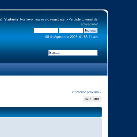
a),
Visitante
. Por favor,
ingresa
o
regístrate
. ¿Perdiste tu
email de
activación
?
08 de Agosto de 2026, 01:56:41 am
« anterior
próximo »
IMPRIMIR