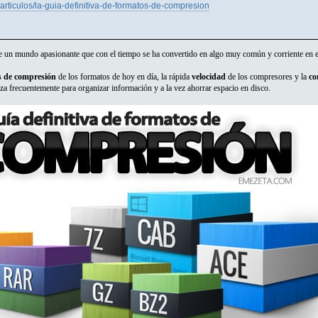
rticulos/la-guia-definitiva-de-formatos-de-compresion
te un mundo apasionante que con el tiempo se ha convertido en algo muy común y corriente en el
s de compresión
de los formatos de hoy en día, la rápida
velocidad
de los compresores y la
co
liza frecuentemente para organizar información y a la vez ahorrar espacio en disco.