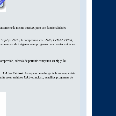
cticamente la misma interfaz, pero con funcionalidades
4, bzip2 y LZMA
), la compresión
7z
(
LZMA, LZMA2, PPMd,
n conversor de imágenes o un programa para montar unidades
ompresión, además de permitir comprimir en
zip
y
7z
.
ón:
CAB
o
Cabinet
. Aunque no mucha gente la conoce, existe
rmite crear archivos
CAB
o, incluso, sencillos programas de