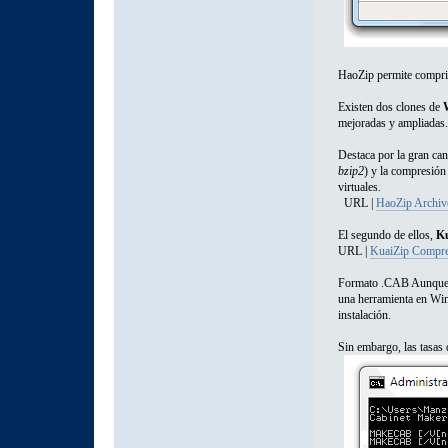
HaoZip permite compr
Existen dos clones de
mejoradas y ampliadas.
Destaca por la gran ca
bzip2
) y la compresió
virtuales.
URL |
HaoZip Archiv
El segundo de ellos,
K
URL |
KuaiZip Compre
Formato .CAB Aunque pa
una herramienta en W
instalación.
Sin embargo, las tasas