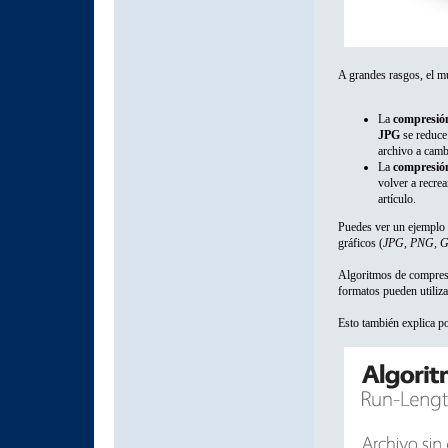
A grandes rasgos, el m
La
compresió
JPG
se reduce 
archivo a camb
La
compresión
volver a recrea
artículo.
Puedes ver un ejemplo c
gráficos (
JPG, PNG, GI
Algoritmos de compresi
formatos pueden utiliz
Esto también explica 