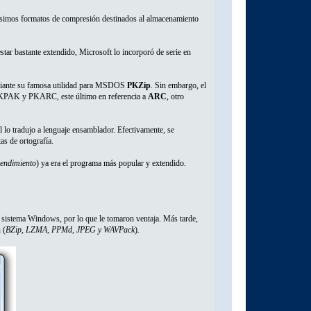
ísimos formatos de compresión destinados al almacenamiento
estar bastante extendido, Microsoft lo incorporó de serie en
iante su famosa utilidad para MSDOS
PKZip
. Sin embargo, el
KPAK y PKARC, este último en referencia a
ARC
, otro
o tradujo a lenguaje ensamblador. Efectivamente, se
as de ortografía.
rendimiento
) ya era el programa más popular y extendido.
l sistema Windows, por lo que le tomaron ventaja. Más tarde,
 (
BZip, LZMA, PPMd, JPEG y WAVPack
).