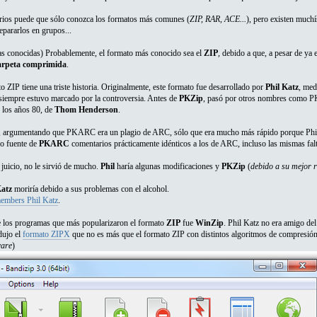
rios puede que sólo conozca los formatos más comunes (
ZIP, RAR, ACE...
), pero existen much
epararlos en grupos...
aras conocidas) Probablemente, el formato más conocido sea el
ZIP
, debido a que, a pesar de ya 
rpeta comprimida
.
 ZIP tiene una triste historia. Originalmente, este formato fue desarrollado por
Phil Katz
, med
 siempre estuvo marcado por la controversia. Antes de
PKZip
, pasó por otros nombres como P
 los años 80, de
Thom Henderson
.
, argumentando que PKARC era un plagio de ARC, sólo que era mucho más rápido porque Phil l
go fuente de
PKARC
comentarios prácticamente idénticos a los de ARC, incluso las mismas falt
juicio, no le sirvió de mucho.
Phil
haría algunas modificaciones y
PKZip
(
debido a su mejor 
Katz
moriría debido a sus problemas con el alcohol.
embers Phil Katz
.
los programas que más popularizaron el formato
ZIP
fue
WinZip
. Phil Katz no era amigo de
dujo el
formato ZIPX
que no es más que el formato ZIP con distintos algoritmos de compresión
are
)