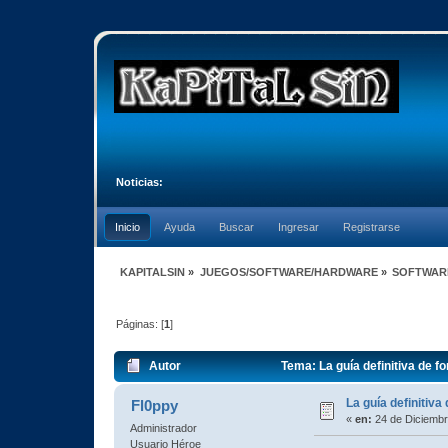
Noticias:
Inicio
Ayuda
Buscar
Ingresar
Registrarse
KAPITALSIN
»
JUEGOS/SOFTWARE/HARDWARE
»
SOFTWAR
Páginas: [
1
]
Autor
Tema: La guía definitiva de 
La guía definitiv
Fl0ppy
«
en:
24 de Diciembr
Administrador
Usuario Héroe