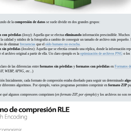
undo de la
compresión de datos
se suele dividir en dos grandes grupos:
n con pérdidas
(
lossy
): Aquella que se efectua
eliminando
información prescindible. Muchos f
la calidad y nitidez de la fotografía a cambio de conseguir un tamaño de archivo más pequeño. 
io de eliminar
frecuencias
que el
oído humano no escucha
.
 sin pérdidas
(
lossless
): Aquella que se efectúa creando una réplica, donde la información re
r el archivo original a partir de ella. Un claro ejemplo es la
optimización de archivos PNG
o los
laro de las diferencias entre
formatos sin pérdidas
y
formatos con pérdidas
en
Formatos de
F, WEBP, APNG, etc...
)
ón Inicialmente, cada formato de compresión estaba diseñado para seguir un determinado
algo
ar diferentes algoritmos. Por ejemplo, varios programas permiten comprimir en
formato ZIP
pu
por qué algunos compresores comprimen (
en formato ZIP, por ejemplo
) y los archivos no son r