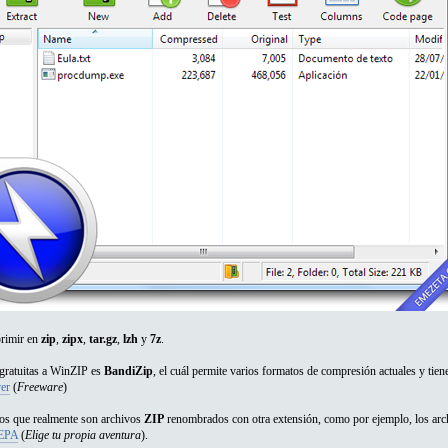
rimir en
zip
,
zipx
,
tar.gz
,
lzh
y
7z
.
 gratuitas a WinZIP es
BandiZip
, el cuál permite varios formatos de compresión actuales y tiene
er
(
Freeware
)
os que realmente son archivos
ZIP
renombrados con otra extensión, como por ejemplo, los ar
EPA
(
Elige tu propia aventura
).