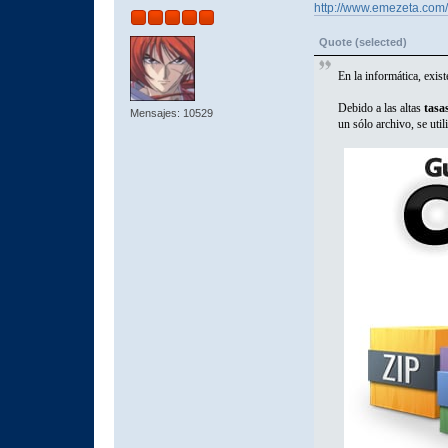
http://www.emezeta.com/a
Quote (selected)
En la informática, exis
Debido a las altas
tasa
Mensajes: 10529
un sólo archivo, se uti