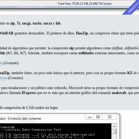
imir en
zip
,
7z
,
tar.gz
,
tar.bz
,
tar.xz
y
lzh
.
WinRAR
gratuitos destacables. El primero de ellos,
HaoZip
, un compresor chino que tiene prá
ntidad de algoritmos que permite: la compresión
zip
permite algoritmos como (
deflate, deflate6
n
lzh
(
lh5, lh6, lh7
). Además, también incorpora varias
utilidades
externas interesantes, como u
er
(
Gratuito
)
uaiZip
, también chino, un poco más básico que el anterior, pero con su propio formato
KZ
de c
ssor
(
Gratuito
)
ra instalaciones y un público más reducido, Microsoft tiene su propio formato de compresi
indows llamada
IExpress
que no es más que un interfaz gráfico del comando
makecab
, que pe
 de compresión de CAB suelen ser bajas.