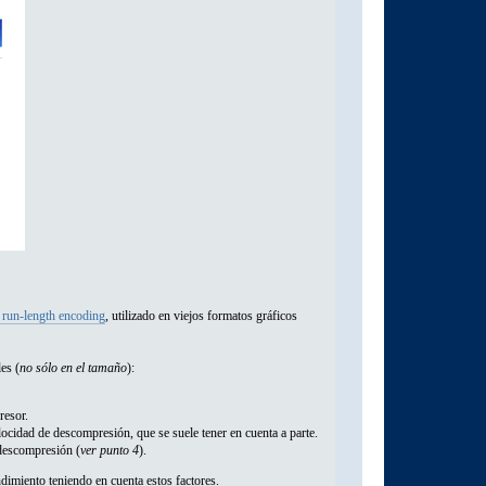
 run-length encoding
, utilizado en viejos formatos gráficos
es (
no sólo en el tamaño
):
resor.
locidad de descompresión, que se suele tener en cuenta a parte.
 descompresión (
ver punto 4
).
ndimiento teniendo en cuenta estos factores.