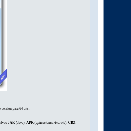
 versión para 64 bits.
chivos
JAR
(
Java
),
APK
(
aplicaciones Android
),
CBZ