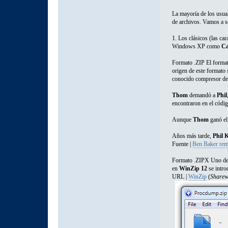
La mayoría de los usua
de archivos. Vamos a s
1. Los clásicos (las c
Windows XP como
Ca
Formato .ZIP El formato
origen de este formato
conocido compresor de
Thom
demandó a
Phil
encontraron en el códi
Aunque
Thom
ganó el 
Años más tarde,
Phil 
Fuente |
Ben Baker rem
Formato .ZIPX Uno de 
en
WinZip 12
se intro
URL |
WinZip
(
Sharew