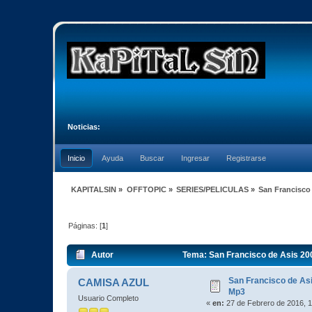
Noticias:
Inicio
Ayuda
Buscar
Ingresar
Registrarse
KAPITALSIN
»
OFFTOPIC
»
SERIES/PELICULAS
»
San Francisco
Páginas: [
1
]
Autor
Tema: San Francisco de Asis 20
San Francisco de As
CAMISA AZUL
Mp3
Usuario Completo
«
en:
27 de Febrero de 2016, 1