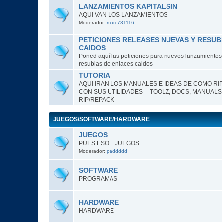
LANZAMIENTOS KAPITALSIN
AQUI VAN LOS LANZAMIENTOS
Moderador:
marc731116
PETICIONES RELEASES NUEVAS Y RESUB
CAIDOS
Poned aquí las peticiones para nuevos lanzamientos o
resubias de enlaces caidos
TUTORIA
AQUI IRAN LOS MANUALES E IDEAS DE COMO RI
CON SUS UTILIDADES -- TOOLZ, DOCS, MANUALS
RIP/REPACK
JUEGOS/SOFTWARE/HARDWARE
JUEGOS
PUES ESO ...JUEGOS
Moderador:
paddddd
SOFTWARE
PROGRAMAS
HARDWARE
HARDWARE