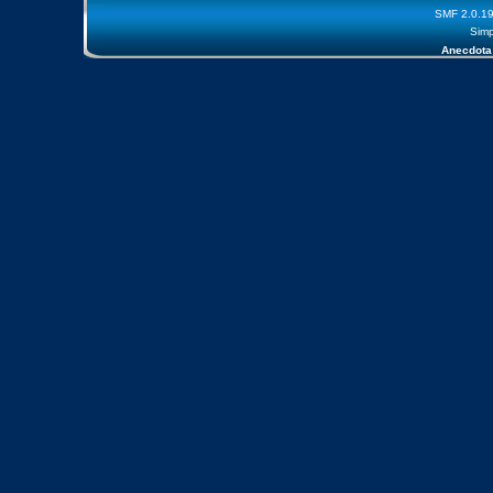
SMF 2.0.1
Simp
Anecdota